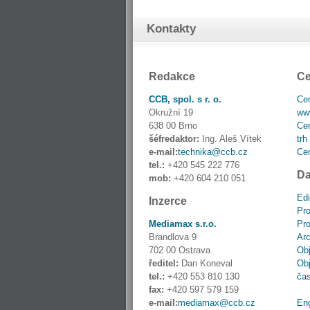
Kontakty
Redakce
Ce
CCB, spol. s r. o.
Cen
Okružní 19
www
638 00 Brno
Cen
šéfredaktor:
Ing. Aleš Vítek
trh
e-mail:
technika@ccb.cz
Cen
tel.:
+420 545 222 776
Da
mob:
+420 604 210 051
Edi
Inzerce
Pro
Mediamax s.r.o.
Pro
Brandlova 9
Ar
702 00 Ostrava
Obj
ředitel:
Dan Koneval
Obj
tel.:
+420 553 810 130
ča
fax:
+420 597 579 159
e-mail:
mediamax@ccb.cz
En