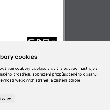
bory cookies
užívají soubory cookies a další sledovací nástroje s
elského prostředí, zobrazení přizpůsobeného obsahu
těvnosti webových stránek a zjištění zdroje
říjemné cestování
Technologie pro
ěstskou dopravou
inovaci
dvolby
no
- Webservis © 2023. Všechna práva vyhrazena.