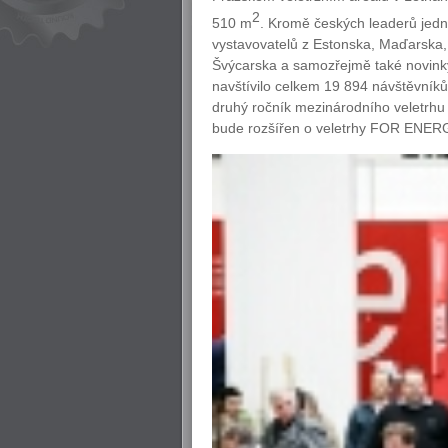
2
510 m
. Kromě českých leaderů jedno
vystavovatelů z Estonska, Maďarska,
Švýcarska a samozřejmě také novink
navštívilo celkem 19 894 návštěvníků
druhý ročník mezinárodního veletrhu
bude rozšířen o veletrhy FOR EN