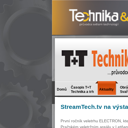
Časopis T+T
Obrá
Domů
Aktuality
Technika a trh
Svař
StreamTech.tv
na výst
První ročník veletrhu ELECTRON, který
Pražském veletržním areálu v Letňane