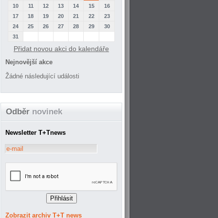
10
11
12
13
14
15
16
17
18
19
20
21
22
23
24
25
26
27
28
29
30
31
Přidat novou akci do kalendáře
Nejnovější akce
Žádné následující události
Odběr
novinek
Newsletter T+Tnews
Zobrazit archiv T+T news