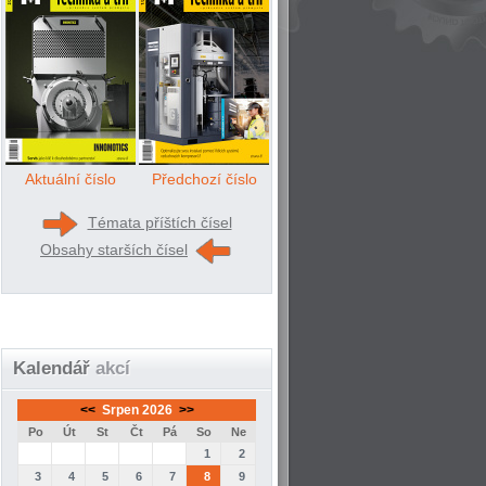
Aktuální číslo
Předchozí číslo
Témata příštích čísel
Obsahy starších čísel
Kalendář
akcí
<<
Srpen 2026
>>
Po
Út
St
Čt
Pá
So
Ne
1
2
3
4
5
6
7
8
9