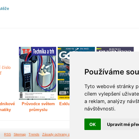
utěže
Používáme sou
Tyto webové stránky po
cílem vylepšení uživat
a reklam, analýzy návš
dnikové
Průvodce světem
Exkluzivně světem
Děláme Brno větší
P
návštěvnosti.
matiky
průmyslu
golfu
m
OK
Upravit mé pře
RSS
Sitemap
Trends
Zásady ochrany osobních údajů
Tvorba webových stránek Br