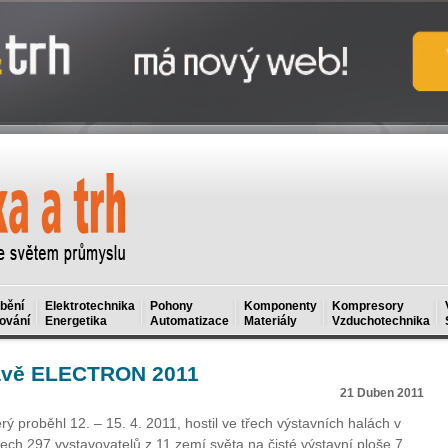
bění
Elektrotechnika
Pohony
Komponenty
Kompresory
ování
Energetika
Automatizace
Materiály
Vzduchotechnika
avě ELECTRON 2011
21 Duben 2011
 proběhl 12. – 15. 4. 2011, hostil ve třech výstavních halách v
ch 297 vystavovatelů z 11 zemí světa na čisté výstavní ploše 7