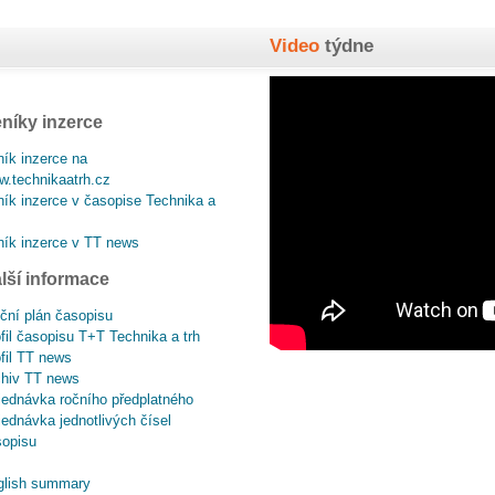
Video
týdne
níky inzerce
ík inzerce na
.technikaatrh.cz
ík inzerce v časopise Technika a
ík inzerce v TT news
lší informace
ční plán časopisu
fil časopisu T+T Technika a trh
fil TT news
chiv TT news
ednávka ročního předplatného
ednávka jednotlivých čísel
sopisu
glish summary