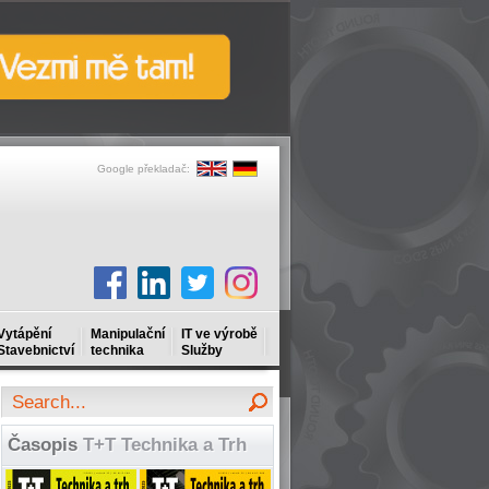
Google překladač:
Vytápění
Manipulační
IT ve výrobě
Stavebnictví
technika
Služby
Časopis
T+T Technika a Trh