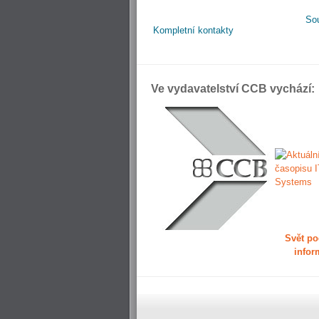
So
Kompletní kontakty
Ve vydavatelství CCB vychází:
Svět po
infor