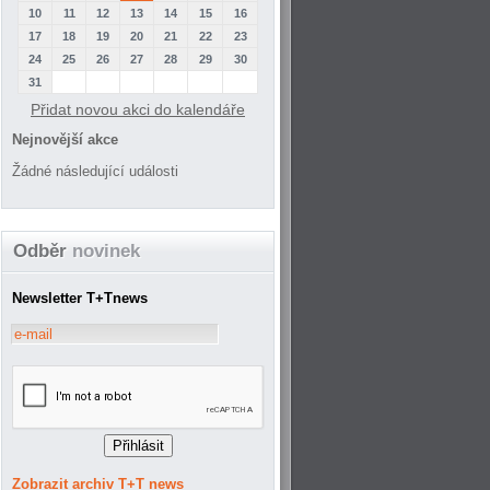
10
11
12
13
14
15
16
17
18
19
20
21
22
23
24
25
26
27
28
29
30
31
Přidat novou akci do kalendáře
Nejnovější akce
Žádné následující události
Odběr
novinek
Newsletter T+Tnews
Zobrazit archiv T+T news