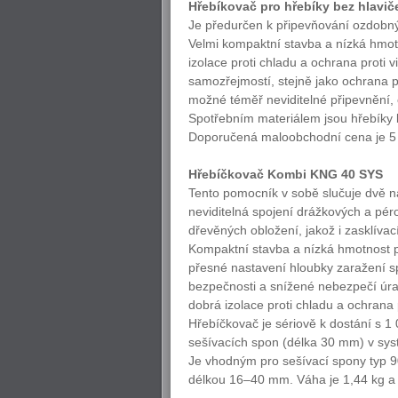
Hřebíkovač pro hřebíky bez hlavi
Je předurčen k připevňování ozdobnýc
Velmi kompaktní stavba a nízká hmot
izolace proti chladu a ochrana proti 
samozřejmostí, stejně jako ochrana 
možné téměř neviditelné připevnění,
Spotřebním materiálem jsou hřebíky 
Doporučená maloobchodní cena je 5
Hřebíčkovač Kombi KNG 40 SYS
Tento pomocník v sobě slučuje dvě n
neviditelná spojení drážkových a pér
dřevěných obložení, jakož i zasklívac
Kompaktní stavba a nízká hmotnost p
přesné nastavení hloubky zaražení s
bezpečnosti a snížené nebezpečí úra
dobrá izolace proti chladu a ochrana
Hřebíčkovač je sériově k dostání s 1
sešívacích spon (délka 30 mm) v sys
Je vhodným pro sešívací spony typ 9
délkou 16–40 mm. Váha je 1,44 kg 