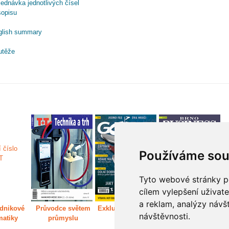
ednávka jednotlivých čísel
sopisu
glish summary
utěže
Používáme sou
Tyto webové stránky po
cílem vylepšení uživat
a reklam, analýzy návš
dnikové
Průvodce světem
Exkluzivně světem
Děláme Brno větší
P
návštěvnosti.
matiky
průmyslu
golfu
m