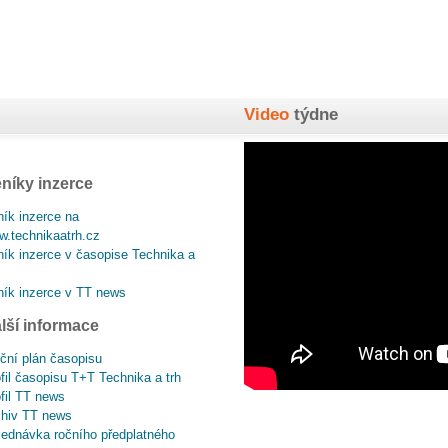
Video
týdne
níky inzerce
ík inzerce na
.technikaatrh.cz
ík inzerce v časopise Technika a
ík inzerce v TT news
lší informace
ční plán časopisu
fil časopisu T+T Technika a trh
fil TT news
chiv TT news
ednávka ročního předplatného