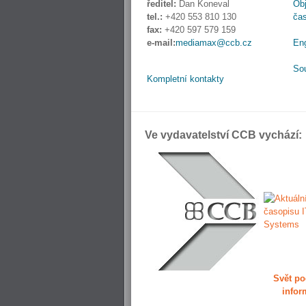
ředitel:
Dan Koneval
Obj
tel.:
+420 553 810 130
ča
fax:
+420 597 579 159
e-mail:
mediamax@ccb.cz
En
So
Kompletní kontakty
Ve vydavatelství CCB vychází:
Svět po
infor