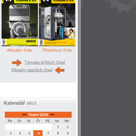
Aktuální číslo
Předchozí číslo
Témata příštích čísel
Obsahy starších čísel
Kalendář
akcí
<<
Srpen 2026
>>
Po
Út
St
Čt
Pá
So
Ne
1
2
3
4
5
6
7
8
9