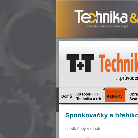
Časopis T+T
Obrá
Domů
Aktuality
Technika a trh
Svař
Sponkovačky
a hřebík
na stlačený vzduch