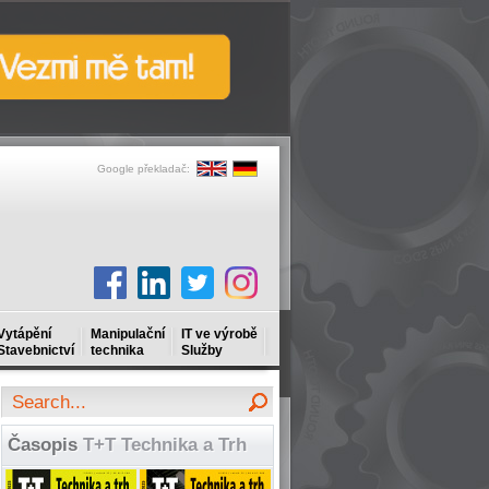
Google překladač:
Vytápění
Manipulační
IT ve výrobě
Stavebnictví
technika
Služby
Časopis
T+T Technika a Trh