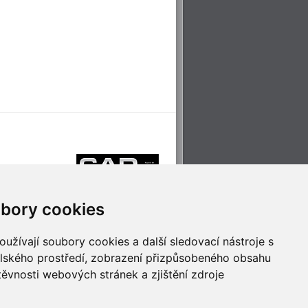
bory cookies
užívají soubory cookies a další sledovací nástroje s
elského prostředí, zobrazení přizpůsobeného obsahu
těvnosti webových stránek a zjištění zdroje
říjemné cestování
Technologie pro
ěstskou dopravou
inovaci