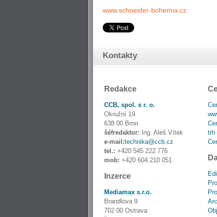
www.schneider-bohemia.cz
Kontakty
Redakce
Ce
CCB, spol. s r. o.
Cen
Okružní 19
www
638 00 Brno
Cen
šéfredaktor:
Ing. Aleš Vítek
trh
e-mail:
technika@ccb.cz
Cen
tel.:
+420 545 222 776
Da
mob:
+420 604 210 051
Edi
Inzerce
Pro
Mediamax s.r.o.
Pro
Brandlova 9
Ar
702 00 Ostrava
Obj