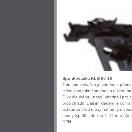
Sponkovačka KLG 80-16
Tato sponkovačka je vhodná k připevňo
velmi kompaktní stavbou s nízkou hmo
Díky dlouhému „nosu“ vhodná i pro p
proti chladu. Dalším kladem je ochra
ochranou před úrazy náhodným spušt
spony typ 80 s délkou 4–16 mm. Váh
DPH.