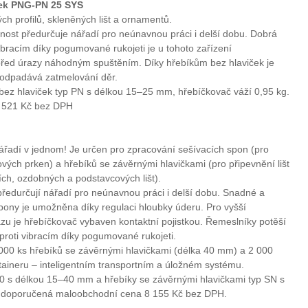
ček PNG-PN 25 SYS
h profilů, skleněných lišt a ornamentů.
nost předurčuje nářadí pro neúnavnou práci i delší dobu. Dobrá
vibracím díky pogumované rukojeti je u tohoto zařízení
před úrazy náhodným spuštěním. Díky hřebíkům bez hlaviček je
 odpadává zatmelování děr.
bez hlaviček typ PN s délkou 15–25 mm, hřebíčkovač váží 0,95 kg.
 521 Kč bez DPH
ářadí v jednom! Je určen pro zpracování sešívacích spon (pro
ových prken) a hřebíků se závěrnými hlavičkami (pro připevnění lišt
ích, ozdobných a podstavcových lišt).
ředurčují nářadí pro neúnavnou práci i delší dobu. Snadné a
pony je umožněna díky regulaci hloubky úderu. Pro vyšší
zu je hřebíčkovač vybaven kontaktní pojistkou. Řemeslníky potěší
 proti vibracím díky pogumované rukojeti.
 000 ks hřebíků se závěrnými hlavičkami (délka 40 mm) a 2 000
taineru – inteligentním transportním a úložném systému.
0 s délkou 15–40 mm a hřebíky se závěrnými hlavičkami typ SN s
a doporučená maloobchodní cena 8 155 Kč bez DPH.