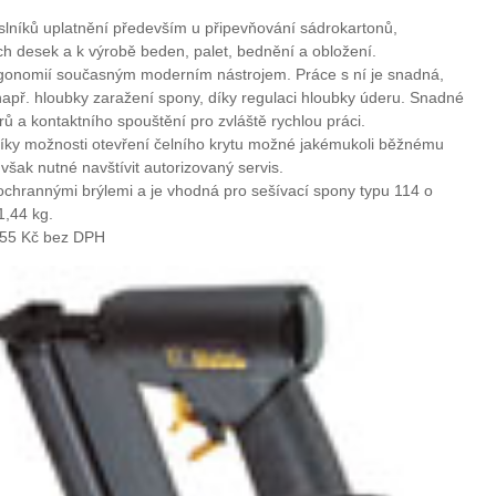
níků uplatnění především u připevňování sádrokartonů,
ích desek a k výrobě beden, palet, bednění a obložení.
onomií současným moderním nástrojem. Práce s ní je snadná,
např. hloubky zaražení spony, díky regulaci hloubky úderu. Snadné
rů a kontaktního spouštění pro zvláště rychlou práci.
íky možnosti otevření čelního krytu možné jakémukoli běžnému
e však nutné navštívit autorizovaný servis.
chrannými brýlemi a je vhodná pro sešívací spony typu 114 o
,44 kg.
155 Kč bez DPH