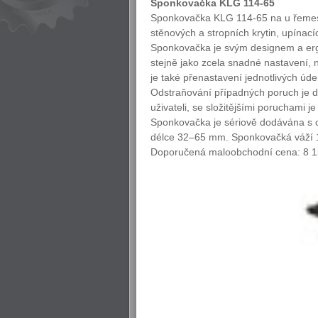
Sponkovačka KLG 114-65
Sponkovačka KLG 114-65 na u řemesl
stěnových a stropních krytin, upínac
Sponkovačka je svým designem a erg
stejně jako zcela snadné nastavení, 
je také přenastavení jednotlivých úde
Odstraňování případných poruch je d
uživateli, se složitějšími poruchami j
Sponkovačka je sériově dodávána s o
délce 32–65 mm. Sponkovačká váží 1
Doporučená maloobchodní cena: 8 