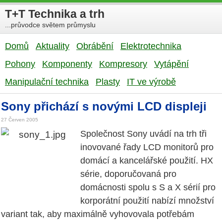
T+T Technika a trh
...průvodce světem průmyslu
Domů
Aktuality
Obrábění
Elektrotechnika
Pohony
Komponenty
Kompresory
Vytápění
Manipulační technika
Plasty
IT ve výrobě
Sony přichází s novými LCD displeji
27 Červen 2005
Společnost Sony uvádí na trh tři
inovované řady LCD monitorů pro
domácí a kancelářské použití. HX
série, doporučovaná pro
domácnosti spolu s S a X sérií pro
korporátní použití nabízí množství
variant tak, aby maximálně vyhovovala potřebám