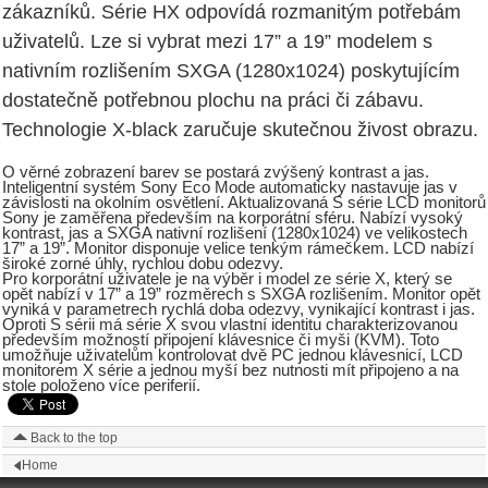
zákazníků. Série HX odpovídá rozmanitým potřebám
uživatelů. Lze si vybrat mezi 17” a 19” modelem s
nativním rozlišením SXGA (1280x1024) poskytujícím
dostatečně potřebnou plochu na práci či zábavu.
Technologie X-black zaručuje skutečnou živost obrazu.
O věrné zobrazení barev se postará zvýšený kontrast a jas.
Inteligentní systém Sony Eco Mode automaticky nastavuje jas v
závislosti na okolním osvětlení. Aktualizovaná S série LCD monitorů
Sony je zaměřena především na korporátní sféru. Nabízí vysoký
kontrast, jas a SXGA nativní rozlišení (1280x1024) ve velikostech
17” a 19”. Monitor disponuje velice tenkým rámečkem. LCD nabízí
široké zorné úhly, rychlou dobu odezvy.
Pro korporátní uživatele je na výběr i model ze série X, který se
opět nabízí v 17” a 19” rozměrech s SXGA rozlišením. Monitor opět
vyniká v parametrech rychlá doba odezvy, vynikající kontrast i jas.
Oproti S sérii má série X svou vlastní identitu charakterizovanou
především možností připojení klávesnice či myši (KVM). Toto
umožňuje uživatelům kontrolovat dvě PC jednou klávesnicí, LCD
monitorem X série a jednou myší bez nutnosti mít připojeno a na
stole položeno více periferií.
Back to the top
Home