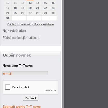
10
11
12
13
14
15
16
17
18
19
20
21
22
23
24
25
26
27
28
29
30
31
Přidat novou akci do kalendáře
Nejnovější akce
Žádné následující události
Odběr
novinek
Newsletter T+Tnews
Zobrazit archiv T+T news