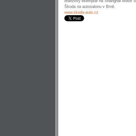
oranžový exemplář na Shanghai Motor Sho
Škoda na autosalonu v Brně.
www.skoda-auto.cz