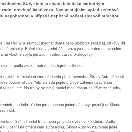
pravdového SUV, které je charakteristické mohutným
zadní otevřené části vozu. Nad cestujícími vpředu zůstává
adu nepohrdnou v případě nepřízně počasí alespoň střechou
ožit na třetiny a sejmout (nechat doma nebo uložit za sedadla), látkový díl
ranné oblouky. Boční skla v zadní části vozu jsou také demontovatelná.
ámu vlastně zbyla jen zadní vodící část u B-sloupku).
o svých, podle zvuku motoru jde zřejmě o tříválec.
i nejistá. V minulosti sice předseda představenstva Škody Auto připustil,
riové podoby studie Yeti, ale zda půjde o univerzálnější uzavřenou
í vůbec jisté. Na trh by se nový model mohl dostat nejdříve za tři roky,
premiéře modrého Yetiho jen o pohonu jediné nápravy, později si Škoda
šech kol.
vinkou. Svět již viděl tři barevná provedení ženevské studie. Vedle
é k vidění i na brněnském autosalonu, Škoda Auto vystavovala ještě