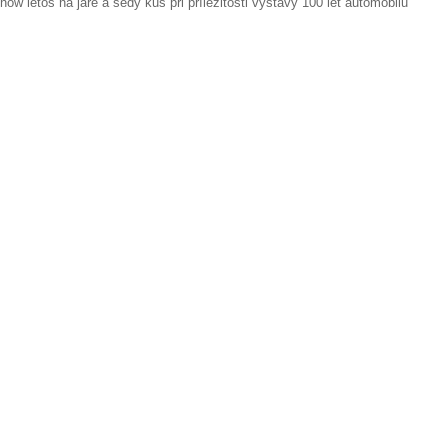
w letos na jaře a šedý kus při příležitosti výstavy 100 let automobilů