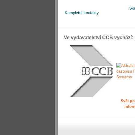
So
Kompletní kontakty
Ve vydavatelství CCB vychází:
Svět po
infor