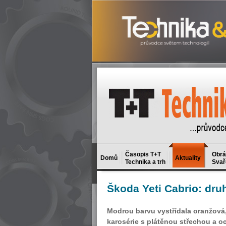
Časopis T+T
Obrá
Domů
Aktuality
Technika a trh
Svař
Škoda
Yeti Cabrio: dru
Modrou barvu vystřídala oranžová
karosérie s plátěnou střechou a o