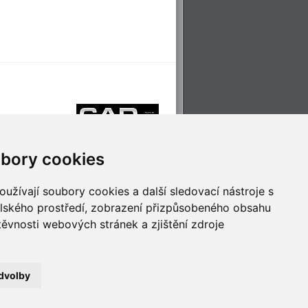
bory cookies
užívají soubory cookies a další sledovací nástroje s
elského prostředí, zobrazení přizpůsobeného obsahu
těvnosti webových stránek a zjištění zdroje
říjemné cestování
Technologie pro
ěstskou dopravou
inovaci
dvolby
no
- Webservis © 2023. Všechna práva vyhrazena.