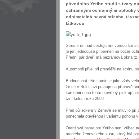
původního Yetiho studii s tvary o
ochrannými ochrannými oblouky v 
odnímatelná pevná střecha, ti vz
látkovou.
Střešní díl nad cestujícími vpředu lze sl
je jen jednoduše připevněn na boční och
Přední pár dveří má bezrámová okna (z r
Automobil přijel při premiéře na scénu p
Budoucnost této studie je jako vždy velm
že se v Boleslavi pracuje na přípravě sé
karosérii nebo tento otevřený pick-up nen
tzn. kolem roku 2008.
Před půl rokem v Ženevě se mluvilo při 
ponechala otevřenou i variantu pohonu v
Oranžová barva pro Yetiho není vůbec no
modrého ženevského kusu, který byl pot