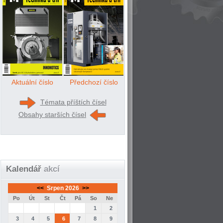
Aktuální číslo
Předchozí číslo
Témata příštích čísel
Obsahy starších čísel
Kalendář
akcí
<<
Srpen 2026
>>
Po
Út
St
Čt
Pá
So
Ne
1
2
3
4
5
6
7
8
9