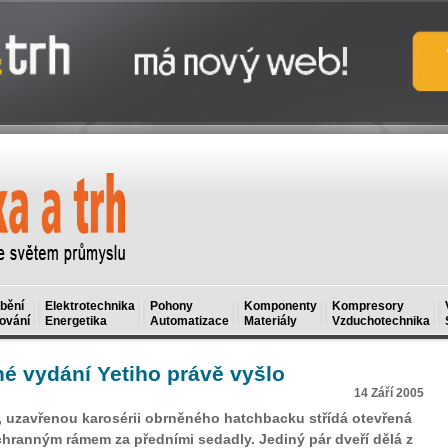
bění
Elektrotechnika
Pohony
Komponenty
Kompresory
ování
Energetika
Automatizace
Materiály
Vzduchotechnika
hé vydání Yetiho právě vyšlo
14 Září 2005
, uzavřenou karosérii obrněného hatchbacku střídá otevřená
chranným rámem za předními sedadly. Jediný pár dveří dělá z