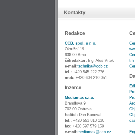
Kontakty
Redakce
Ce
CCB, spol. s r. o.
Cen
Okružní 19
www
638 00 Brno
Cen
šéfredaktor:
Ing. Aleš Vítek
trh
e-mail:
technika@ccb.cz
Cen
tel.:
+420 545 222 776
Da
mob:
+420 604 210 051
Edi
Inzerce
Pro
Mediamax s.r.o.
Pro
Brandlova 9
Ar
702 00 Ostrava
Obj
ředitel:
Dan Koneval
Obj
tel.:
+420 553 810 130
ča
fax:
+420 597 579 159
e-mail:
mediamax@ccb.cz
En