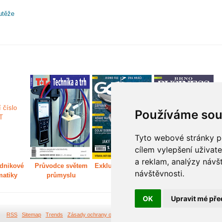
utěže
Používáme sou
Tyto webové stránky po
cílem vylepšení uživat
a reklam, analýzy návš
dnikové
Průvodce světem
Exkluzivně světem
Děláme Brno větší
P
návštěvnosti.
matiky
průmyslu
golfu
m
OK
Upravit mé pře
RSS
Sitemap
Trends
Zásady ochrany osobních údajů
Tvorba webových stránek Br