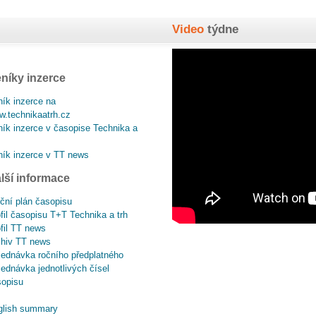
Video
týdne
níky inzerce
ík inzerce na
.technikaatrh.cz
ík inzerce v časopise Technika a
ík inzerce v TT news
lší informace
ční plán časopisu
fil časopisu T+T Technika a trh
fil TT news
chiv TT news
ednávka ročního předplatného
ednávka jednotlivých čísel
sopisu
glish summary