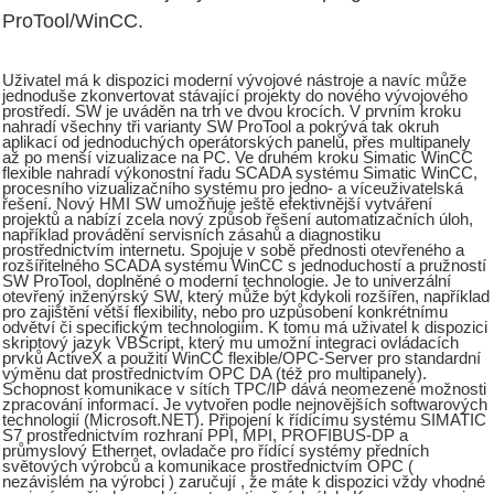
ProTool/WinCC.
Uživatel má k dispozici moderní vývojové nástroje a navíc může
jednoduše zkonvertovat stávající projekty do nového vývojového
prostředí. SW je uváděn na trh ve dvou krocích. V prvním kroku
nahradí všechny tři varianty SW ProTool a pokrývá tak okruh
aplikací od jednoduchých operátorských panelů, přes multipanely
až po menší vizualizace na PC. Ve druhém kroku Simatic WinCC
flexible nahradí výkonostní řadu SCADA systému Simatic WinCC,
procesního vizualizačního systému pro jedno- a víceuživatelská
řešení. Nový HMI SW umožňuje ještě efektivnější vytváření
projektů a nabízí zcela nový způsob řešení automatizačních úloh,
například provádění servisních zásahů a diagnostiku
prostřednictvím internetu. Spojuje v sobě přednosti otevřeného a
rozšířitelného SCADA systému WinCC s jednoduchostí a pružností
SW ProTool, doplněné o moderní technologie. Je to univerzální
otevřený inženýrský SW, který může být kdykoli rozšířen, například
pro zajištění větší flexibility, nebo pro uzpůsobení konkrétnímu
odvětví či specifickým technologiím. K tomu má uživatel k dispozici
skriptový jazyk VBScript, který mu umožní integraci ovládacích
prvků ActiveX a použití WinCC flexible/OPC-Server pro standardní
výměnu dat prostřednictvím OPC DA (též pro multipanely).
Schopnost komunikace v sítích TPC/IP dává neomezené možnosti
zpracování informací. Je vytvořen podle nejnovějších softwarových
technologií (Microsoft.NET). Připojení k řídícímu systému SIMATIC
S7 prostřednictvím rozhraní PPI, MPI, PROFIBUS-DP a
průmyslový Ethernet, ovladače pro řídící systémy předních
světových výrobců a komunikace prostřednictvím OPC (
nezávislém na výrobci ) zaručují , že máte k dispozici vždy vhodné