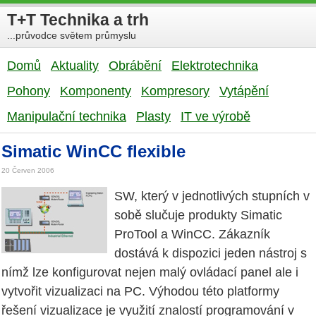
T+T Technika a trh
...průvodce světem průmyslu
Domů
Aktuality
Obrábění
Elektrotechnika
Pohony
Komponenty
Kompresory
Vytápění
Manipulační technika
Plasty
IT ve výrobě
Simatic WinCC flexible
20 Červen 2006
SW, který v jednotlivých stupních v
sobě slučuje produkty Simatic
ProTool a WinCC. Zákazník
dostává k dispozici jeden nástroj s
nímž lze konfigurovat nejen malý ovládací panel ale i
vytvořit vizualizaci na PC. Výhodou této platformy
řešení vizualizace je využití znalostí programování v