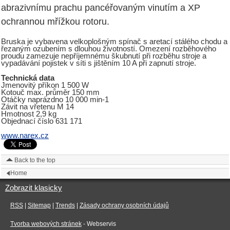
abrazivnímu prachu pancéřovaným vinutím a XP
ochrannou mřížkou rotoru.
Bruska je vybavena velkoplošným spínač s aretací stálého chodu a
řezaným ozubením s dlouhou životností. Omezení rozběhového
proudu zamezuje nepříjemnému škubnutí při rozběhu stroje a
vypadávání pojistek v síti s jištěním 10 A při zapnutí stroje.
Technická data
Jmenovitý příkon 1 500 W
Kotouč max. průměr 150 mm
Otáčky naprázdno 10 000 min-1
Závit na vřetenu M 14
Hmotnost 2,9 kg
Objednací číslo 631 171
www.narex.cz
Back to the top
Home
Zobrazit klasicky
RSS
|
Sitemap
|
Trends
|
Zásady ochrany osobních údajů
Tvorba webových stránek
- Webservis