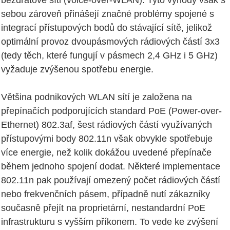
sebou zároveň přinášejí značné problémy spojené s
integrací přístupových bodů do stávající sítě, jelikož
optimální provoz dvoupásmových rádiových částí 3x3
(tedy těch, které fungují v pásmech 2,4 GHz i 5 GHz)
vyžaduje zvýšenou spotřebu energie.
Většina podnikových WLAN sítí je založena na
přepínačích podporujících standard PoE (Power-over-
Ethernet) 802.3af, šest rádiových částí využívaných
přístupovými body 802.11n však obvykle spotřebuje
více energie, než kolik dokážou uvedené přepínače
během jednoho spojení dodat. Některé implementace
802.11n pak používají omezený počet rádiových částí
nebo frekvenčních pásem, případně nutí zákazníky
současně přejít na proprietární, nestandardní PoE
infrastrukturu s vyšším příkonem. To vede ke zvýšení