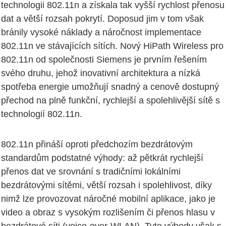
technologii 802.11n a získala tak vyšší rychlost přenosu
dat a větší rozsah pokrytí. Doposud jim v tom však
bránily vysoké náklady a náročnost implementace
802.11n ve stávajících sítích. Nový HiPath Wireless pro
802.11n od společnosti Siemens je prvním řešením
svého druhu, jehož inovativní architektura a nízká
spotřeba energie umožňují snadný a cenově dostupný
přechod na plně funkční, rychlejší a spolehlivější sítě s
technologií 802.11n.
802.11n přináší oproti předchozím bezdrátovým
standardům podstatné výhody: až pětkrát rychlejší
přenos dat ve srovnání s tradičními lokálními
bezdrátovými sítěmi, větší rozsah i spolehlivost, díky
nimž lze provozovat náročné mobilní aplikace, jako je
video a obraz s vysokým rozlišením či přenos hlasu v
bezdrátové síti (voice-over-WLAN). Tyto výhody však s