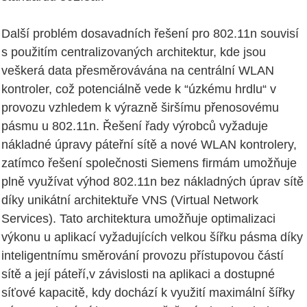
Další problém dosavadních řešení pro 802.11n souvisí
s použitím centralizovaných architektur, kde jsou
veškerá data přesměrovávána na centrální WLAN
kontroler, což potenciálně vede k “úzkému hrdlu“ v
provozu vzhledem k výrazně širšímu přenosovému
pásmu u 802.11n. Řešení řady výrobců vyžaduje
nákladné úpravy páteřní sítě a nové WLAN kontrolery,
zatímco řešení společnosti Siemens firmám umožňuje
plně využívat výhod 802.11n bez nákladných úprav sítě
díky unikátní architektuře VNS (Virtual Network
Services). Tato architektura umožňuje optimalizaci
výkonu u aplikací vyžadujících velkou šířku pásma díky
inteligentnímu směrování provozu přístupovou částí
sítě a její páteří,v závislosti na aplikaci a dostupné
síťové kapacitě, kdy dochází k využití maximální šířky