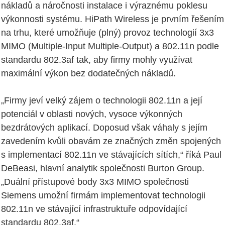
nákladů a náročnosti instalace i výraznému poklesu
výkonnosti systému. HiPath Wireless je prvním řešením
na trhu, které umožňuje (plný) provoz technologií 3x3
MIMO (Multiple-Input Multiple-Output) a 802.11n podle
standardu 802.3af tak, aby firmy mohly využívat
maximální výkon bez dodatečných nákladů.
„Firmy jeví velký zájem o technologii 802.11n a její
potenciál v oblasti nových, vysoce výkonných
bezdrátových aplikací. Doposud však váhaly s jejím
zavedením kvůli obavám ze značných změn spojených
s implementací 802.11n ve stávajících sítích,“ říká Paul
DeBeasi, hlavní analytik společnosti Burton Group.
„Duální přístupové body 3x3 MIMO společnosti
Siemens umožní firmám implementovat technologii
802.11n ve stávající infrastruktuře odpovídající
standardu 802.3af.“