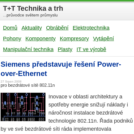
T+T Technika a trh
...průvodce světem průmyslu
Domů
Aktuality
Obrábění
Elektrotechnika
Pohony
Komponenty
Kompresory
Vytápění
Manipulační technika
Plasty
IT ve výrobě
Siemens představuje řešení Power-
over-Ethernet
27 Srpen 2008
pro bezdrátové sítě 802.11n
Inovace v oblasti architektury a
spotřeby energie snižují náklady i
náročnost instalace bezdrátové
technologie 802.11n. Řada podniků
by ve své bezdrátové síti ráda implementovala