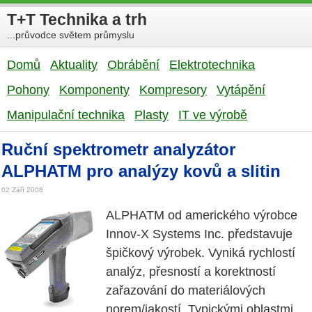
T+T Technika a trh
...průvodce světem průmyslu
Domů
Aktuality
Obrábění
Elektrotechnika
Pohony
Komponenty
Kompresory
Vytápění
Manipulační technika
Plasty
IT ve výrobě
Ruční spektrometr analyzátor
ALPHATM pro analýzy kovů a slitin
02 Září 2008
ALPHATM od amerického výrobce
Innov-X Systems Inc. představuje
špičkový výrobek. Vyniká rychlostí
analýz, přesností a korektností
zařazování do materiálových
norem/jakostí. Typickými oblastmi