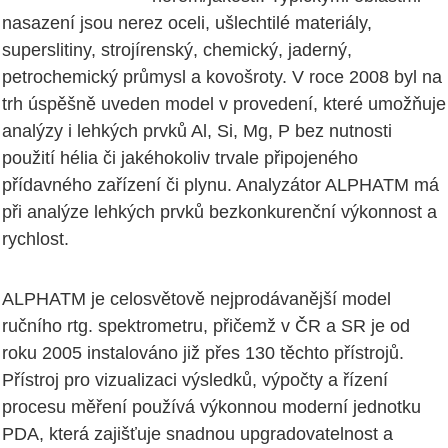
nasazení jsou nerez oceli, ušlechtilé materiály,
superslitiny, strojírenský, chemický, jaderný,
petrochemický průmysl a kovošroty. V roce 2008 byl na
trh úspěšně uveden model v provedení, které umožňuje
analýzy i lehkých prvků Al, Si, Mg, P bez nutnosti
použití hélia či jakéhokoliv trvale připojeného
přídavného zařízení či plynu. Analyzátor ALPHATM má
při analýze lehkých prvků bezkonkurenční výkonnost a
rychlost.
ALPHATM je celosvětově nejprodávanější model
ručního rtg. spektrometru, přičemž v ČR a SR je od
roku 2005 instalováno již přes 130 těchto přístrojů.
Přístroj pro vizualizaci výsledků, výpočty a řízení
procesu měření používá výkonnou moderní jednotku
PDA, která zajišťuje snadnou upgradovatelnost a