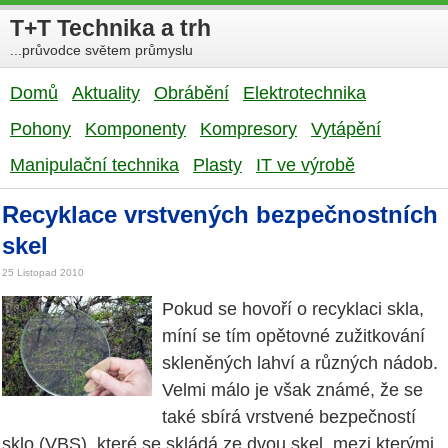
T+T Technika a trh
...průvodce světem průmyslu
Domů
Aktuality
Obrábění
Elektrotechnika
Pohony
Komponenty
Kompresory
Vytápění
Manipulační technika
Plasty
IT ve výrobě
Recyklace vrstvených bezpečnostních
skel
25 Listopad 2010
Pokud se hovoří o recyklaci skla,
míní se tím opětovné zužitkování
skleněných lahví a různých nádob.
Velmi málo je však známé, že se
také sbírá vrstvené bezpečností
sklo (VBS), které se skládá ze dvou skel, mezi kterými