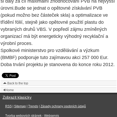
si daly za cíl maximální zhodnocování PVB na nejvyšší
úrovni.Bude se jednat o opětovné získávání PVB
(pokud možno bez částeček skla) a optimalizace ve
třídění fólií, stejně jako opětovné použití plastu do
vybraných druhů VBS. V popředí zájmu zmíněných
organizací má být energeticky výhodný recyklační a
výrobní proces.
Spolkové ministerstvo pro vzdělávání a výzkum
(BMBF) podporuje tuto zajímavou akci 257 000 Eur.
Doba trvání projektu je stanovena do konce roku 2012.
Back to the top
Home
Zobrazit klasicky
RSS
|
Sitemap
|
Trends
|
Zásady ochrany osobních údajů
Tvorba webových stránek
- Webservis