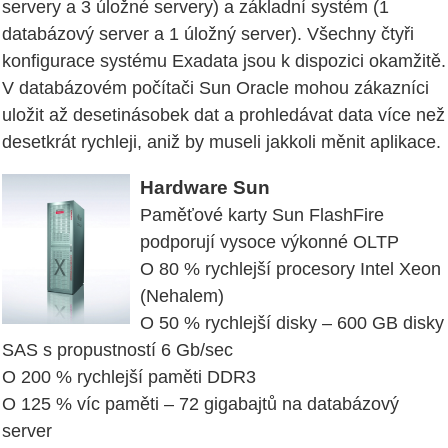
servery a 3 úložné servery) a základní systém (1
databázový server a 1 úložný server). Všechny čtyři
konfigurace systému Exadata jsou k dispozici okamžitě.
V databázovém počítači Sun Oracle mohou zákazníci
uložit až desetinásobek dat a prohledávat data více než
desetkrát rychleji, aniž by museli jakkoli měnit aplikace.
Hardware Sun
Paměťové karty Sun FlashFire
podporují vysoce výkonné OLTP
O 80 % rychlejší procesory Intel Xeon
(Nehalem)
O 50 % rychlejší disky – 600 GB disky
SAS s propustností 6 Gb/sec
O 200 % rychlejší paměti DDR3
O 125 % víc paměti – 72 gigabajtů na databázový
server