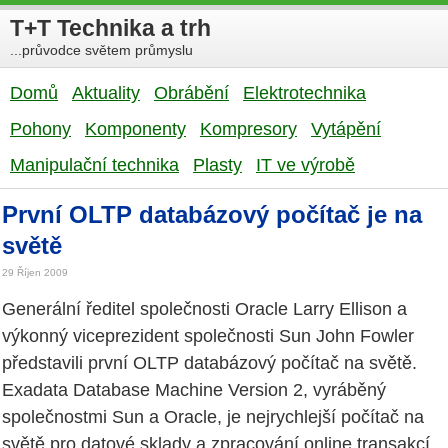
T+T Technika a trh
...průvodce světem průmyslu
Domů
Aktuality
Obrábění
Elektrotechnika
Pohony
Komponenty
Kompresory
Vytápění
Manipulační technika
Plasty
IT ve výrobě
První OLTP databázový počítač je na
světě
29 Říjen 2009
Generální ředitel společnosti Oracle Larry Ellison a
výkonný viceprezident společnosti Sun John Fowler
představili první OLTP databázový počítač na světě.
Exadata Database Machine Version 2, vyráběný
společnostmi Sun a Oracle, je nejrychlejší počítač na
světě pro datové sklady a zpracování online transakcí