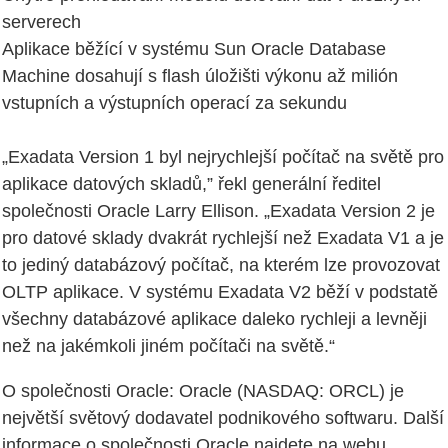
serverech
Aplikace běžící v systému Sun Oracle Database
Machine dosahují s flash úložišti výkonu až milión
vstupních a výstupních operací za sekundu
„Exadata Version 1 byl nejrychlejší počítač na světě pro
aplikace datových skladů,” řekl generální ředitel
společnosti Oracle Larry Ellison. „Exadata Version 2 je
pro datové sklady dvakrát rychlejší než Exadata V1 a je
to jediný databázový počítač, na kterém lze provozovat
OLTP aplikace. V systému Exadata V2 běží v podstatě
všechny databázové aplikace daleko rychleji a levněji
než na jakémkoli jiném počítači na světě.“
O společnosti Oracle: Oracle (NASDAQ: ORCL) je
největší světový dodavatel podnikového softwaru. Další
informace o společnosti Oracle najdete na webu