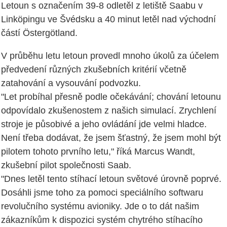
Letoun s označením 39-8 odletěl z letiště Saabu v
Linköpingu ve Švédsku a 40 minut letěl nad východní
částí Östergötland.
V průběhu letu letoun provedl mnoho úkolů za účelem
předvedení různých zkušebních kritérií včetně
zatahování a vysouvání podvozku.
"Let probíhal přesně podle očekávání; chování letounu
odpovídalo zkušenostem z našich simulací. Zrychlení
stroje je působivé a jeho ovládání jde velmi hladce.
Není třeba dodávat, že jsem šťastný, že jsem mohl být
pilotem tohoto prvního letu," říká Marcus Wandt,
zkušební pilot společnosti Saab.
"Dnes letěl tento stíhací letoun světové úrovně poprvé.
Dosáhli jsme toho za pomoci speciálního softwaru
revolučního systému avioniky. Jde o to dát našim
zákazníkům k dispozici systém chytrého stíhacího