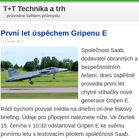
T+T Technika a trh
...průvodce světem průmyslu
První let úspěchem Gripenu E
15 Červen 2017
Společnost Saab,
dodavatel obranných a
bezpečnostních
řešení, dnes úspěšně
provedla první let
chytré stíhačky nové
generace Gripen E.
Rádi bychom pozvali média na dnešní on-line tiskový
briefing. Údaje pro připojení naleznete níže. Ve čtvrtek
15. června v 10:32 odstartoval Gripen E ke svému
prvnímu letu s testovacím pilotem společnosti Saab.