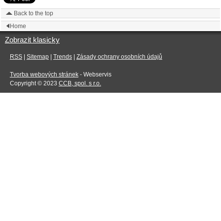
Back to the top
Home
Zobrazit klasicky
RSS
|
Sitemap
|
Trends
|
Zásady ochrany osobních údajů
Tvorba webových stránek
- Webservis
Copyright © 2023
CCB, spol. s r.o.