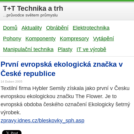
T+T Technika a trh
...průvodce světem průmyslu
Domů
Aktuality
Obrábění
Elektrotechnika
Pohony
Komponenty
Kompresory
Vytápění
Manipulační technika
Plasty
IT ve výrobě
První evropská ekologická značka v
České republice
14 Duben 2005
Textilní firma Hybler Semily získala jako první v Česku
evropskou ekologickou značku The Flower. Je to
evropská obdoba českého označení Ekologicky šetrný
výrobek.
zpravy.idnes.cz/bleskovky_sph.asp