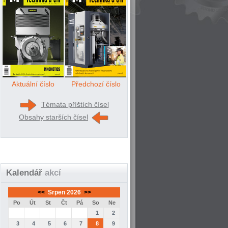
Aktuální číslo
Předchozí číslo
Témata příštích čísel
Obsahy starších čísel
Kalendář
akcí
<<
Srpen 2026
>>
Po
Út
St
Čt
Pá
So
Ne
1
2
3
4
5
6
7
8
9