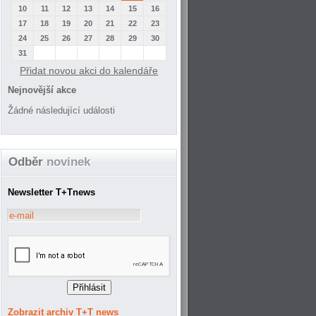
10
11
12
13
14
15
16
17
18
19
20
21
22
23
24
25
26
27
28
29
30
31
Přidat novou akci do kalendáře
Nejnovější akce
Žádné následující události
Odběr
novinek
Newsletter T+Tnews
Zobrazit archiv T+T news