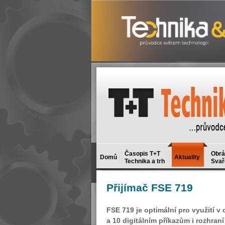
Časopis T+T
Obrá
Domů
Aktuality
Technika a trh
Svař
Přijímač
FSE 719
FSE 719 je optimální pro využití v
a 10 digitálním příkazům i rozhran