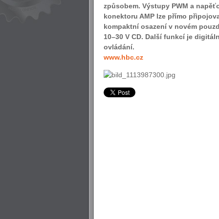
způsobem. Výstupy PWM a napěťov
konektoru AMP lze přímo připojovat
kompaktní osazení v novém pouzd
10–30 V CD. Další funkcí je digitá
ovládání.
www.hbc.cz