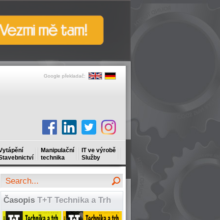
Google překladač:
Vytápění
Manipulační
IT ve výrobě
Stavebnictví
technika
Služby
Časopis
T+T Technika a Trh