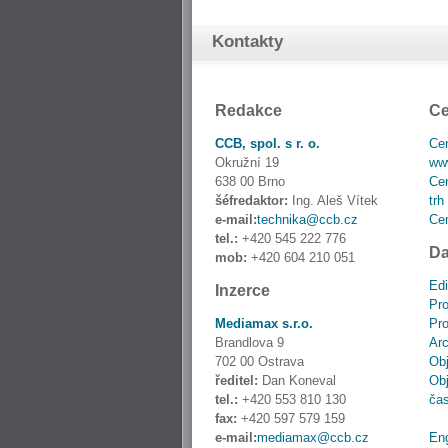
Kontakty
Redakce
Ce
CCB, spol. s r. o.
Cen
Okružní 19
www
638 00 Brno
Cen
šéfredaktor:
Ing. Aleš Vítek
trh
e-mail:
technika@ccb.cz
Cen
tel.:
+420 545 222 776
Da
mob:
+420 604 210 051
Edi
Inzerce
Pro
Mediamax s.r.o.
Pro
Brandlova 9
Ar
702 00 Ostrava
Obj
ředitel:
Dan Koneval
Obj
tel.:
+420 553 810 130
ča
fax:
+420 597 579 159
e-mail:
mediamax@ccb.cz
En