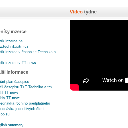
Video
týdne
níky inzerce
ík inzerce na
.technikaatrh.cz
ík inzerce v časopise Technika a
ík inzerce v TT news
lší informace
ční plán časopisu
fil časopisu T+T Technika a trh
fil TT news
chiv TT news
ednávka ročního předplatného
ednávka jednotlivých čísel
sopisu
glish summary