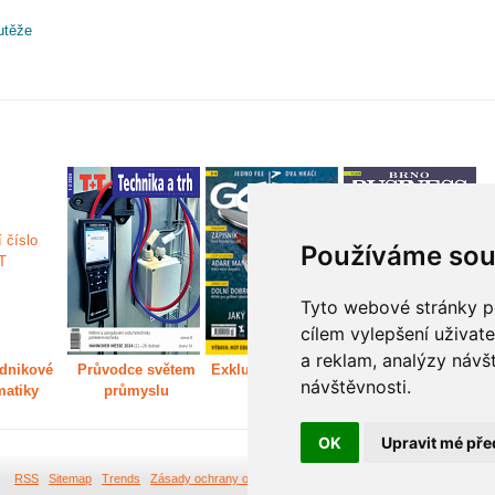
utěže
Používáme sou
Tyto webové stránky po
cílem vylepšení uživat
a reklam, analýzy návš
dnikové
Průvodce světem
Exkluzivně světem
Děláme Brno větší
P
návštěvnosti.
matiky
průmyslu
golfu
m
OK
Upravit mé pře
RSS
Sitemap
Trends
Zásady ochrany osobních údajů
Tvorba webových stránek Br