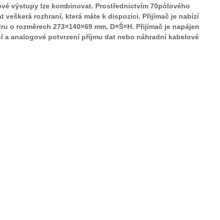
é výstupy lze kombinovat. Prostřednictvím 70pólového
 veškerá rozhraní, která máte k dispozici. Přijímač je nabízí
ru o rozměrech 273×140×69 mm, D×Š×H. Přijímač je napájen
lní a analogové potvrzení příjmu dat nebo náhradní kabelové