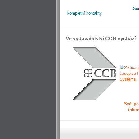
So
Kompletní kontakty
Ve vydavatelství CCB vychází:
Svět po
infor