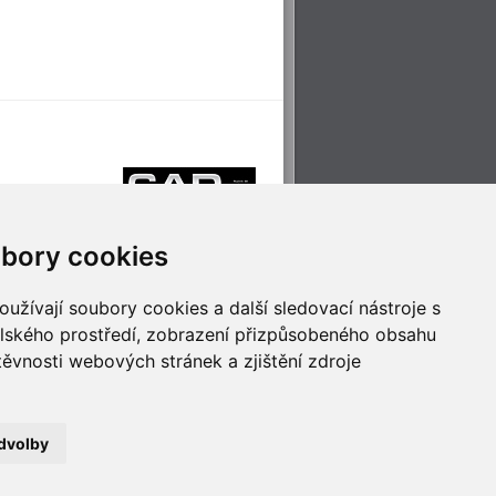
bory cookies
užívají soubory cookies a další sledovací nástroje s
elského prostředí, zobrazení přizpůsobeného obsahu
těvnosti webových stránek a zjištění zdroje
říjemné cestování
Technologie pro
ěstskou dopravou
inovaci
dvolby
no
- Webservis © 2023. Všechna práva vyhrazena.