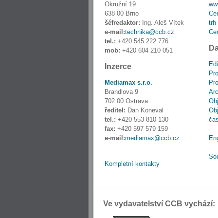
Okružní 19
www
638 00 Brno
Cen
šéfredaktor:
Ing. Aleš Vítek
trh
e-mail:
technika@ccb.cz
Cen
tel.:
+420 545 222 776
Da
mob:
+420 604 210 051
Edi
Inzerce
Pro
Mediamax s.r.o.
Pro
Brandlova 9
Ar
702 00 Ostrava
Obj
ředitel:
Dan Koneval
Obj
tel.:
+420 553 810 130
ča
fax:
+420 597 579 159
e-mail:
mediamax@ccb.cz
En
So
Kompletní kontakty
Ve vydavatelství CCB vychází: