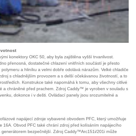
ivotnost
ými konektory OKC 50, aby byla zajištěna vyšší trvanlivost.
no přenosná, dostatečné chlazení vnitřních součástí je přesto
 polymeru a hliníku a velmi dobře odolává nárazům. Velké chladiče
zdroj s chladnějším provozem a s delší očekávanou životností, a to
 prostředích. Konstrukce také napomáhá k tomu, aby všechny citlivé
isté a chráněné před prachem. Zdroj Caddy™ je vyroben v souladu s
venku, dokonce i v dešti. Ovládací panely jsou srozumitelné a
ofázové napájecí zdroje vybavené obvodem PFC, který umožňuje
tce 16A. Obvod PFC také chrání zdroj před kolísáním napájecího
e s generátorem bezpečnější. Zdroj Caddy™Arc151i/201i může