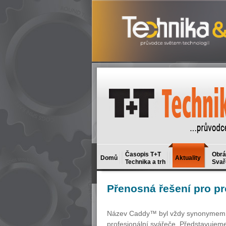
Časopis T+T
Obrá
Domů
Aktuality
Technika a trh
Svař
Přenosná
řešení pro pr
Název Caddy™ byl vždy synonymem pro
profesionální svářeče. Představujem