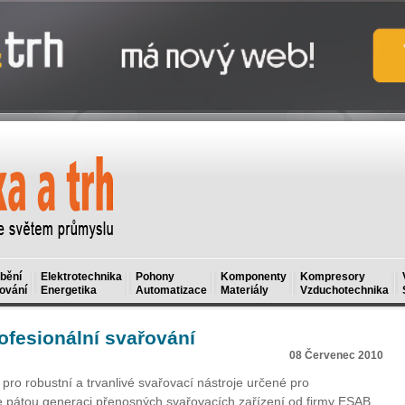
bění
Elektrotechnika
Pohony
Komponenty
Kompresory
ování
Energetika
Automatizace
Materiály
Vzduchotechnika
ofesionální svařování
08 Červenec 2010
 robustní a trvanlivé svařovací nástroje určené pro
e pátou generaci přenosných svařovacích zařízení od firmy ESAB.