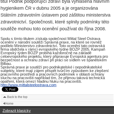
titul Podnik podporující zdraví byla vyhlášena hlavním
hygienikem ČR v dubnu 2005 a je organizována
Státním zdravotním ústavem pod záštitou ministerstva
zdravotnictví. Společnosti, které splnily podmínky této
soutěže mohou toto ocenění používat do října 2008.
Spolu s tímto titulem získala společnost Mittal Steel Ostrava
ocenění v národní soutěži Správná praxe, na které se rovněž
podílelo Ministerstvo zdravotnictví. Toto ocenění tato ostravská
firma obdržela v rámci evropského týdne BOZP 2005. Kampaň
Evropský týden BOZP probíhá každoročně na základě
celoevropského projektu, který připravuje Evropská agentura pro
bezpečnost a ochranu zdraví při práci se sídlem ve španělském
Bilbau.
Správná praxe je soutěží pro podnikatelské i nepodnikatelské
subjekty, které mají zájem přispět tvůrčím způsobem ke zlepšení
pracovního prostředí a pracovních podmínek v oblasti ochrany
sluchu na pracovišti například tím, že přijmou taková technická
opatření, která omezí hladinu hluku na pracovišti.
http://www.mittalsteelostrava.com
Back to the top
Home
Zobrazit klasicky