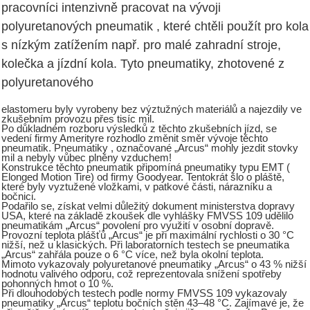
pracovníci intenzivně pracovat na vývoji
polyuretanových pneumatik , které chtěli použít pro kola
s nízkým zatížením např. pro malé zahradní stroje,
kolečka a jízdní kola. Tyto pneumatiky, zhotovené z
polyuretanového
elastomeru byly vyrobeny bez výztužných materiálů a najezdily ve
zkušebním provozu přes tisíc mil.
Po důkladném rozboru výsledků z těchto zkušebních jízd, se
vedení firmy Amerityre rozhodlo změnit směr vývoje těchto
pneumatik. Pneumatiky , označované „Arcus“ mohly jezdit stovky
mil a nebyly vůbec plněny vzduchem!
Konstrukce těchto pneumatik připomíná pneumatiky typu EMT (
Elonged Motion Tire) od firmy Goodyear. Tentokrát šlo o pláště,
které byly vyztužené vložkami, v patkové části, nárazníku a
bočnici.
Podařilo se, získat velmi důležitý dokument ministerstva dopravy
USA, které na základě zkoušek dle vyhlášky FMVSS 109 udělilo
pneumatikám „Arcus“ povolení pro využití v osobní dopravě.
Provozní teplota plášťů „Arcus“ je při maximální rychlosti o 30 °C
nižší, než u klasických. Při laboratorních testech se pneumatika
„Arcus“ zahřála pouze o 6 °C více, než byla okolní teplota.
Mimoto vykazovaly polyuretanové pneumatiky „Arcus“ o 43 % nižší
hodnotu valivého odporu, což reprezentovala snížení spotřeby
pohonných hmot o 10 %.
Při dlouhodobých testech podle normy FMVSS 109 vykazovaly
pneumatiky „Arcus“ teplotu bočních stěn 43–48 °C. Zajímavé je, že