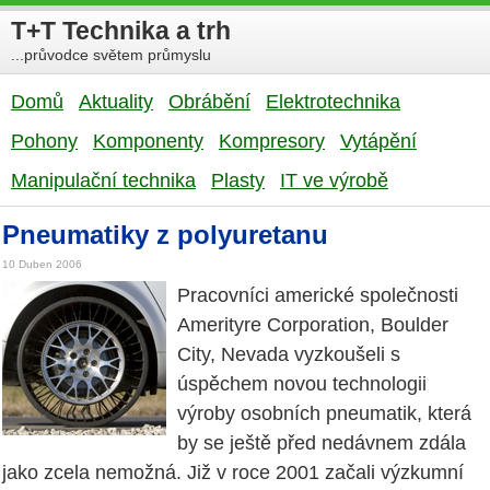
T+T Technika a trh
...průvodce světem průmyslu
Domů
Aktuality
Obrábění
Elektrotechnika
Pohony
Komponenty
Kompresory
Vytápění
Manipulační technika
Plasty
IT ve výrobě
Pneumatiky z polyuretanu
10 Duben 2006
Pracovníci americké společnosti
Amerityre Corporation, Boulder
City, Nevada vyzkoušeli s
úspěchem novou technologii
výroby osobních pneumatik, která
by se ještě před nedávnem zdála
jako zcela nemožná. Již v roce 2001 začali výzkumní