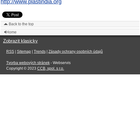
http://www.plastindia.org
Back to the top
Home
Zobrazit klasicky
RSS
|
Sitemap
|
Trends
|
Zásady ochrany osobních údajů
Tvorba webových stránek
- Webservis
Copyright © 2023
CCB, spol. s r.o.