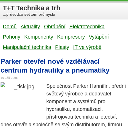
T+T Technika a trh
...průvodce světem průmyslu
Domů
Aktuality
Obrábění
Elektrotechnika
Pohony
Komponenty
Kompresory
Vytápění
Manipulační technika
Plasty
IT ve výrobě
Parker otevřel nové vzdělávací
centrum hydrauliky a pneumatiky
15 Září 2006
Společnost Parker Hannifin, přední
světový výrobce a dodavatel
komponent a systémů pro
hydrauliku, automatizaci,
přístrojovou techniku a letectví,
dnes otevřela společně se svým distributorem, firmou