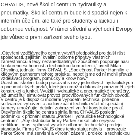
CHVALIS, nové školicí centrum hydrauliky a
pneumatiky. Školicí centrum bude k dispozici nejen k
interním účelům, ale také pro studenty a laickou i
odbornou veřejnost. V rámci střední a východní Evropy
jde vůbec o první zařízení svého typu.
„Otevření vzdělávacího centra vytváří předpoklad pro další růst
společnosti, zajištění kvalitní odborné přípravy vlastních
zaměstnanců a tedy nezanedbatelným způsobem podporuje naši
konkurenceschopnost a technickou kompetenci,“ uvedl Milan
Chvalina, jednatel firmy CHVALIS. „Společnost Parker Hannifin je
klíčovým partnerem tohoto projektu, neboť jsme od ní mohli převzít
vzdělávací program, pomůcky a know how.“
Účastníci školení budou pracovat s řezy jednotlivých hydraulických
a pneumatických prvků, které jim umožní dokonale porozumět jejich
konstrukci a funkci. Využijí i hydraulické a pneumatické trenažéry,
jež umožňují simulovat provoz procvičovaných funkčních obvodů.
V centru je k dispozici moderní výpočetní technika, potřebné
softwarové vybavení a audiovizuální technika včetně speciální
kamery umožňující detailní zobrazení vnitřní konstrukce prvků.
Otevřením školicího centra splnila firma CHVALIS poslední
podmínku k přiznání statutu „Parker Hydraulické technologické
centrum“. „Aby distributor firmy Parker získal tuto nejvyšší
certifikaci, musí splňovat vysoké odborné, technické i prodejní
standardy. Firma CHVALIS dnes tento statut nabyla – provozuje
ParkerStore, má servisní a výrobní zázemí, projekci a technickou