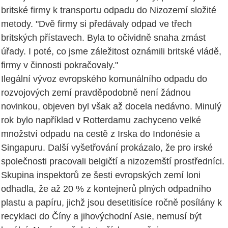
britské firmy k transportu odpadu do Nizozemí složité
metody. "Dvě firmy si předávaly odpad ve třech
britských přístavech. Byla to očividně snaha zmást
úřady. I poté, co jsme záležitost oznámili britské vládě,
firmy v činnosti pokračovaly."
Ilegální vývoz evropského komunálního odpadu do
rozvojových zemí pravděpodobně není žádnou
novinkou, objeven byl však až docela nedávno. Minulý
rok bylo například v Rotterdamu zachyceno velké
množství odpadu na cestě z Irska do Indonésie a
Singapuru. Další vyšetřování prokázalo, že pro irské
společnosti pracovali belgičtí a nizozemští prostředníci.
Skupina inspektorů ze šesti evropských zemí loni
odhadla, že až 20 % z kontejnerů plných odpadního
plastu a papíru, jichž jsou desetitisíce ročně posílány k
recyklaci do Číny a jihovýchodní Asie, nemusí být