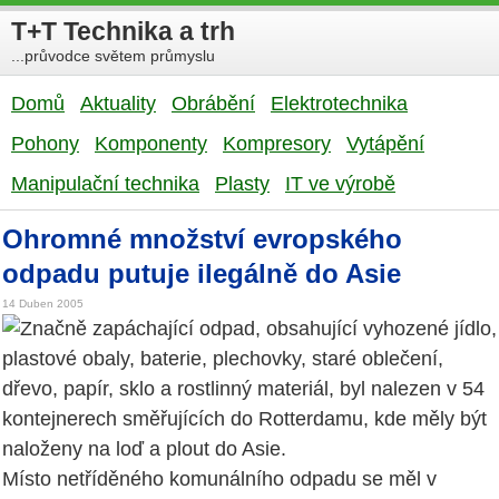
T+T Technika a trh
...průvodce světem průmyslu
Domů
Aktuality
Obrábění
Elektrotechnika
Pohony
Komponenty
Kompresory
Vytápění
Manipulační technika
Plasty
IT ve výrobě
Ohromné množství evropského
odpadu putuje ilegálně do Asie
14 Duben 2005
Značně zapáchající odpad, obsahující vyhozené jídlo,
plastové obaly, baterie, plechovky, staré oblečení,
dřevo, papír, sklo a rostlinný materiál, byl nalezen v 54
kontejnerech směřujících do Rotterdamu, kde měly být
naloženy na loď a plout do Asie.
Místo netříděného komunálního odpadu se měl v