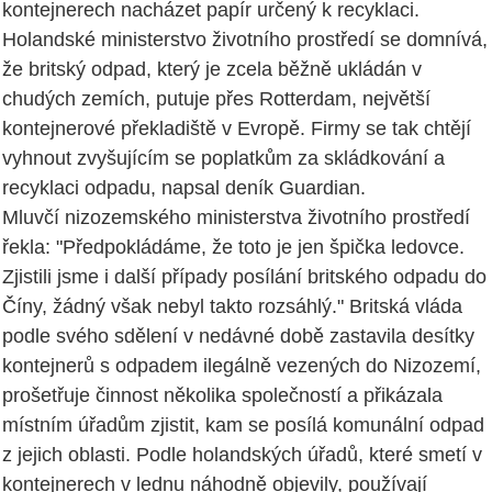
kontejnerech nacházet papír určený k recyklaci.
Holandské ministerstvo životního prostředí se domnívá,
že britský odpad, který je zcela běžně ukládán v
chudých zemích, putuje přes Rotterdam, největší
kontejnerové překladiště v Evropě. Firmy se tak chtějí
vyhnout zvyšujícím se poplatkům za skládkování a
recyklaci odpadu, napsal deník Guardian.
Mluvčí nizozemského ministerstva životního prostředí
řekla: "Předpokládáme, že toto je jen špička ledovce.
Zjistili jsme i další případy posílání britského odpadu do
Číny, žádný však nebyl takto rozsáhlý." Britská vláda
podle svého sdělení v nedávné době zastavila desítky
kontejnerů s odpadem ilegálně vezených do Nizozemí,
prošetřuje činnost několika společností a přikázala
místním úřadům zjistit, kam se posílá komunální odpad
z jejich oblasti. Podle holandských úřadů, které smetí v
kontejnerech v lednu náhodně objevily, používají