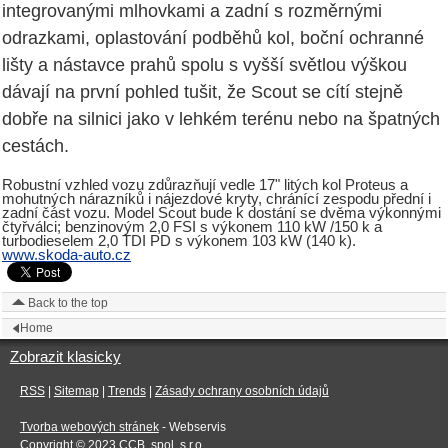
integrovanými mlhovkami a zadní s rozměrnými
odrazkami, oplastování podběhů kol, boční ochranné
lišty a nástavce prahů spolu s vyšší světlou výškou
dávají na první pohled tušit, že Scout se cítí stejně
dobře na silnici jako v lehkém terénu nebo na špatných
cestách.
Robustní vzhled vozu zdůrazňují vedle 17" litých kol Proteus a
mohutných nárazníků i nájezdové kryty, chránící zespodu přední i
zadní část vozu. Model Scout bude k dostání se dvěma výkonnými
čtyřválci; benzinovým 2,0 FSI s výkonem 110 kW /150 k a
turbodieselem 2,0 TDI PD s výkonem 103 kW (140 k).
www.skoda-auto.cz
Back to the top
Home
Zobrazit klasicky
RSS
|
Sitemap
|
Trends
|
Zásady ochrany osobních údajů
Tvorba webových stránek
- Webservis
Copyright © 2023
CCB, spol. s r.o.