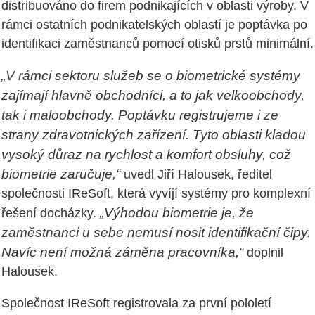
distribuováno do firem podnikajících v oblasti výroby. V
rámci ostatních podnikatelských oblastí je poptávka po
identifikaci zaměstnanců pomocí otisků prstů minimální.
„V rámci sektoru služeb se o biometrické systémy
zajímají hlavně obchodníci, a to jak velkoobchody,
tak i maloobchody. Poptávku registrujeme i ze
strany zdravotnických zařízení. Tyto oblasti kladou
vysoký důraz na rychlost a komfort obsluhy, což
biometrie zaručuje,“
uvedl Jiří Halousek, ředitel
společnosti IReSoft, která vyvíjí systémy pro komplexní
„Výhodou biometrie je, že
řešení docházky.
zaměstnanci u sebe nemusí nosit identifikační čipy.
Navíc není možná záměna pracovníka,“
doplnil
Halousek.
Společnost IReSoft registrovala za první pololetí