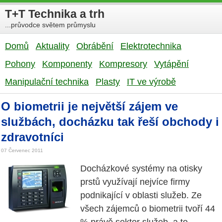
T+T Technika a trh
...průvodce světem průmyslu
Domů
Aktuality
Obrábění
Elektrotechnika
Pohony
Komponenty
Kompresory
Vytápění
Manipulační technika
Plasty
IT ve výrobě
O biometrii je největší zájem ve
službách, docházku tak řeší obchody i
zdravotníci
07 Červenec 2011
Docházkové systémy na otisky
prstů využívají nejvíce firmy
podnikající v oblasti služeb. Ze
všech zájemců o biometrii tvoří 44