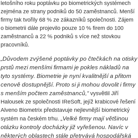
letošního roku poptávku po biometrických systémech
zejména ze strany podniků do 50 zaměstnanců. Menší
firmy tak tvořily 68 % ze zákazníků společnosti. Zájem
o biometrii dále projevilo pouze 10 % firem do 100
zaměstnanců a 22 % podniků s více než stovkou
pracovníků.
„Důvodem zvýšené poptávky po čtečkách na otisky
prstů mezi menšími firmami je pokles nákladů na
tyto systémy. Biometrie je nyní kvalitnější a přitom
cenově dostupnější. Proto si ji mohou dovolit i firmy
s menším počtem zaměstnanců,“
vysvětlil Jiří
Halousek ze společnosti IReSoft, jejíž krabicové řešení
Alveno Biometrix představuje nejlevnější biometrický
„Velké firmy mají většinou
systém na českém trhu.
otázku kontroly docházky již vyřešenou. Navíc v
některých oblastech stále přetrvává hospodářská