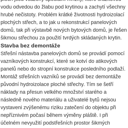
vodu odvedou do žlabu pod krytinou a zachytí všechny
hrubé nečistoty. Problém krátké životnosti hydroizolací
plochých střech, a to jak u rekonstrukcí panelových
domů, tak při výstavbě nových bytových domů, je řešen
šikmou střechou za použití tvrdých skládaných krytin.
Stavba bez demontáže
Střešní nástavba panelových domů se provádí pomocí
vazníkových konstrukcí, které se kotví do atikových
panelů nebo do stropní konstrukce posledního podlaží.
Montáž střešních vazníků se provádí bez demontáže
původní hydroizolace ploché střechy. Tím se šetří
náklady na přesun velkého množství starého a
následně nového materiálu a uživatelé bytů nejsou
vystaveni zvýšenému riziku zatečení do objektu při
nepříznivém počasí během výměny pláště. I při
účelném nevyužití podstřešních prostor šikmých