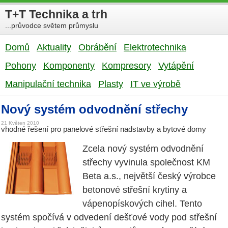
T+T Technika a trh
...průvodce světem průmyslu
Domů
Aktuality
Obrábění
Elektrotechnika
Pohony
Komponenty
Kompresory
Vytápění
Manipulační technika
Plasty
IT ve výrobě
Nový systém odvodnění střechy
21 Květen 2010
vhodné řešení pro panelové střešní nadstavby a bytové domy
Zcela nový systém odvodnění
střechy vyvinula společnost KM
Beta a.s., největší český výrobce
betonové střešní krytiny a
vápenopískových cihel. Tento
systém spočívá v odvedení dešťové vody pod střešní