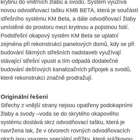
krytinu do vnitřních žlabů a svodů. Systém využívá
novou odvodňovací tašku KMB BETA, která je součástí
střešního systému KM Beta, a dále odvodňovací žlaby
umístěné do prostoru mezi krytinou a pojistnou folií.
Podstřešní okapový systém KM Beta se uplatní
zejména při rekonstrukci panelových domů, kdy se při
budování šikmých střešních nadstaveb využívají
stávající střešní vpusti a tím odpadá dodatečné
budování dešťových kanalizačních přípojek a svodů,
které rekonstrukci značně prodražují.
Originální řešení
Střechy z vnější strany nejsou opatřeny podokapními
žlaby a svody –voda se do skrytého okapového
systému dostává skrz odvodňovací tašku, která je
navržena tak, že v otvorech rovných odvodňovacích
ploch jsou vsazeny speciální mřížky, které srážkovou