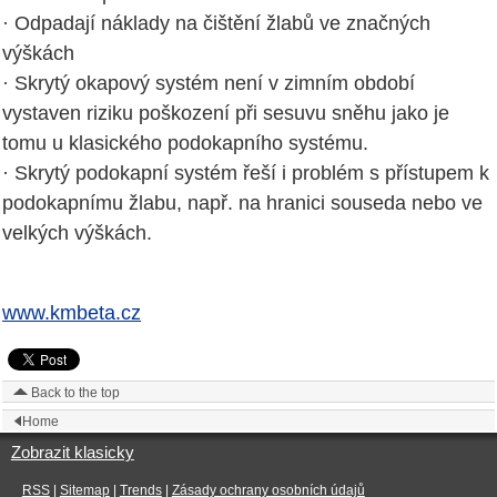
· Odpadají náklady na čištění žlabů ve značných
výškách
· Skrytý okapový systém není v zimním období
vystaven riziku poškození při sesuvu sněhu jako je
tomu u klasického podokapního systému.
· Skrytý podokapní systém řeší i problém s přístupem k
podokapnímu žlabu, např. na hranici souseda nebo ve
velkých výškách.
www.kmbeta.cz
Back to the top
Home
Zobrazit klasicky
RSS
|
Sitemap
|
Trends
|
Zásady ochrany osobních údajů