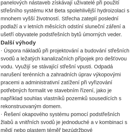
panelových nástaveb získávají uživatelé při použití
střešního systému KM Beta spolehlivější hydroizolaci s
mnohem vyšší životností. Střecha zateplí poslední
podlaží a v letních měsících odstíní sluneční záření a
ušetří obyvatele podstřešních bytů úmorných veder.
Další výhody
· Úspora nákladů při projektování a budování střešních
svodů a ležatých kanalizačních přípojek pro dešťovou
vodu. Využijí se stávající střešní vpusti. Odpadá
narušení terénních a zahradních úprav výkopovými
pracemi a administrativní zatížení při vyřizování
potřebných formalit ve stavebním řízení, jako je
například souhlas vlastníků pozemků sousedících s
rekonstruovaným domem.
· Řešení okapového systému pomocí podstřešních
žlabů a vnitřních svodů je jednoduché a v kombinaci s
mědí nebo plastem téměř bezúdržbové