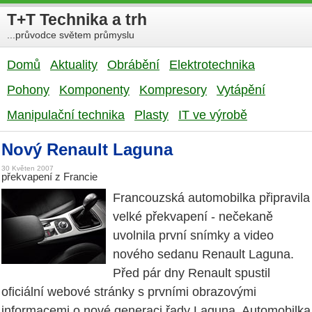
T+T Technika a trh
...průvodce světem průmyslu
Domů
Aktuality
Obrábění
Elektrotechnika
Pohony
Komponenty
Kompresory
Vytápění
Manipulační technika
Plasty
IT ve výrobě
Nový Renault Laguna
30 Květen 2007
překvapení z Francie
Francouzská automobilka připravila
velké překvapení - nečekaně
uvolnila první snímky a video
nového sedanu Renault Laguna.
Před pár dny Renault spustil
oficiální webové stránky s prvními obrazovými
informacemi o nové generaci řady Laguna. Automobilka