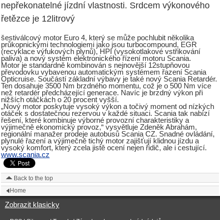
nepřekonatelné jízdní vlastnosti. Srdcem výkonového
řetězce je 12litrový
šestiválcový motor Euro 4, který se může pochlubit několika
průkopnickými technologiemi jako jsou turbocompound, EGR
(recyklace výfukových plynů), HPI (vysokotlakové vstřikování
paliva) a nový systém elektronického řízení motoru Scania.
Motor je standardně kombinován s nejnovější 12stupňovou
převodovku vybavenou automatickým systémem řazení Scania
Opticruise. Součástí základní výbavy je také nový Scania Retardér.
Ten dosahuje 3500 Nm brzdného momentu, což je o 500 Nm více
než retardér předcházející generace. Navíc je brzdný výkon při
nižších otáčkách o 20 procent vyšší.
„Nový motor poskytuje vysoký výkon a točivý moment od nízkých
otáček s dostatečnou rezervou v každé situaci. Scania tak nabízí
řešení, které kombinuje výborné provozní charakteristiky a
výjimečně ekonomický provoz,“ vysvětluje Zdeněk Abrahám,
regionální manažer prodeje autobusů Scania CZ. Snadné ovládání,
plynulé řazení a výjimečně tichý motor zajišťují klidnou jízdu a
vysoký komfort, který zcela jistě ocení nejen řidič, ale i cestující.
www.scania.cz
Back to the top
Home
Zobrazit klasicky