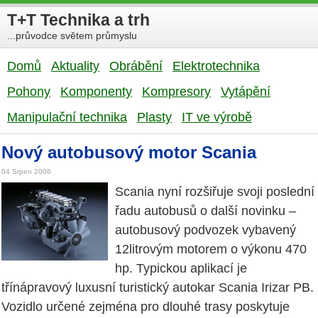
T+T Technika a trh
...průvodce světem průmyslu
Domů
Aktuality
Obrábění
Elektrotechnika
Pohony
Komponenty
Kompresory
Vytápění
Manipulační technika
Plasty
IT ve výrobě
Nový autobusový motor Scania
04 Srpen 2006
Scania nyní rozšiřuje svoji poslední
řadu autobusů o další novinku –
autobusový podvozek vybavený
12litrovým motorem o výkonu 470
hp. Typickou aplikací je
třínápravový luxusní turistický autokar Scania Irizar PB.
Vozidlo určené zejména pro dlouhé trasy poskytuje