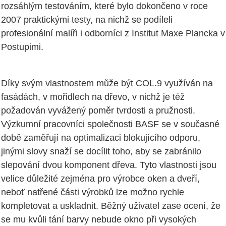
rozsáhlým testováním, které bylo dokončeno v roce
2007 praktickými testy, na nichž se podíleli
profesionální malíři i odborníci z Institut Maxe Plancka v
Postupimi.
Díky svým vlastnostem může být COL.9 využíván na
fasádách, v mořidlech na dřevo, v nichž je též
požadován vyvážený poměr tvrdosti a pružnosti.
Výzkumní pracovníci společnosti BASF se v současné
době zaměřují na optimalizaci blokujícího odporu,
jinými slovy snaží se docílit toho, aby se zabránilo
slepování dvou komponent dřeva. Tyto vlastnosti jsou
velice důležité zejména pro výrobce oken a dveří,
neboť natřené části výrobků lze možno rychle
kompletovat a uskladnit. Běžný uživatel zase ocení, že
se mu kvůli tání barvy nebude okno při vysokých