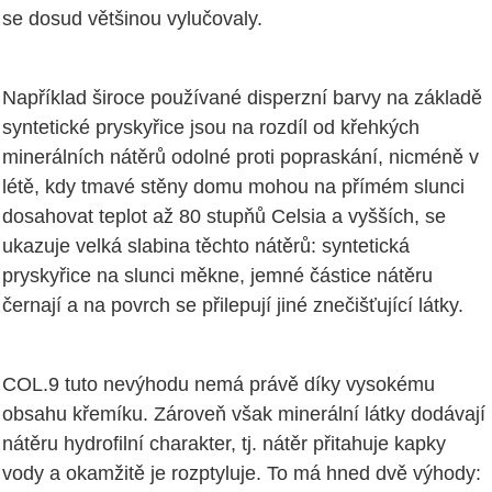
se dosud většinou vylučovaly.
Například široce používané disperzní barvy na základě
syntetické pryskyřice jsou na rozdíl od křehkých
minerálních nátěrů odolné proti popraskání, nicméně v
létě, kdy tmavé stěny domu mohou na přímém slunci
dosahovat teplot až 80 stupňů Celsia a vyšších, se
ukazuje velká slabina těchto nátěrů: syntetická
pryskyřice na slunci měkne, jemné částice nátěru
černají a na povrch se přilepují jiné znečišťující látky.
COL.9 tuto nevýhodu nemá právě díky vysokému
obsahu křemíku. Zároveň však minerální látky dodávají
nátěru hydrofilní charakter, tj. nátěr přitahuje kapky
vody a okamžitě je rozptyluje. To má hned dvě výhody: