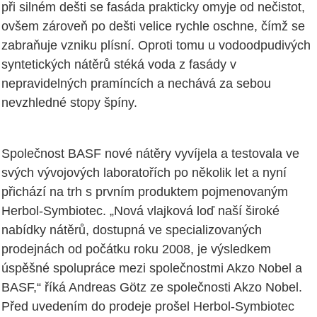
při silném dešti se fasáda prakticky omyje od nečistot,
ovšem zároveň po dešti velice rychle oschne, čímž se
zabraňuje vzniku plísní. Oproti tomu u vodoodpudivých
syntetických nátěrů stéká voda z fasády v
nepravidelných pramíncích a nechává za sebou
nevzhledné stopy špíny.
Společnost BASF nové nátěry vyvíjela a testovala ve
svých vývojových laboratořích po několik let a nyní
přichází na trh s prvním produktem pojmenovaným
Herbol-Symbiotec. „Nová vlajková loď naší široké
nabídky nátěrů, dostupná ve specializovaných
prodejnách od počátku roku 2008, je výsledkem
úspěšné spolupráce mezi společnostmi Akzo Nobel a
BASF,“ říká Andreas Götz ze společnosti Akzo Nobel.
Před uvedením do prodeje prošel Herbol-Symbiotec