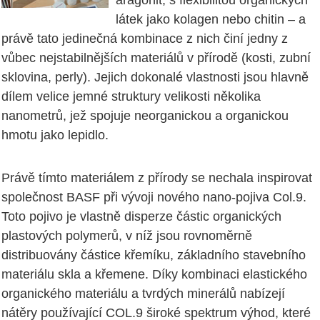
aragonit, s flexibilitou organických
látek jako kolagen nebo chitin – a
právě tato jedinečná kombinace z nich činí jedny z
vůbec nejstabilnějších materiálů v přírodě (kosti, zubní
sklovina, perly). Jejich dokonalé vlastnosti jsou hlavně
dílem velice jemné struktury velikosti několika
nanometrů, jež spojuje neorganickou a organickou
hmotu jako lepidlo.
Právě tímto materiálem z přírody se nechala inspirovat
společnost BASF při vývoji nového nano-pojiva Col.9.
Toto pojivo je vlastně disperze částic organických
plastových polymerů, v níž jsou rovnoměrně
distribuovány částice křemíku, základního stavebního
materiálu skla a křemene. Díky kombinaci elastického
organického materiálu a tvrdých minerálů nabízejí
nátěry používající COL.9 široké spektrum výhod, které