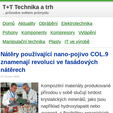
T+T Technika a trh
...průvodce světem průmyslu
Domů
Aktuality
Obrábění
Elektrotechnika
Pohony
Komponenty
Kompresory
Vytápění
Manipulační technika
Plasty
IT ve výrobě
Nátěry používající nano-pojivo COL.9
znamenají revoluci ve fasádových
nátěrech
23 Červen 2008
Kompozitní materiály produkované
přírodou v sobě slučují tvrdost
krystalických minerálů, jako jsou
například hydroxylapatit nebo