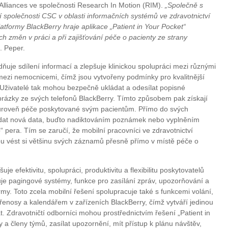
 Alliances ve společnosti Research In Motion (RIM).
„Společně s
í společnosti CSC v oblasti informačních systémů ve zdravotnictví
latformy BlackBerry hraje aplikace „Patient in Your Pocket“
h změn v práci a při zajišťování péče o pacienty ze strany
 Peper.
ňuje sdílení informací a zlepšuje klinickou spolupráci mezi různými
i mezi nemocnicemi, čímž jsou vytvořeny podmínky pro kvalitnější
 Uživatelé tak mohou bezpečně ukládat a odesílat popisné
rázky ze svých telefonů BlackBerry. Tímto způsobem pak získají
úroveň péče poskytované svým pacientům. Přímo do svých
ládat nová data, buďto nadiktováním poznámek nebo vyplněním
o“ pera. Tím se zaručí, že mobilní pracovníci ve zdravotnictví
hou vést si většinu svých záznamů přesně přímo v místě péče o
uje efektivitu, spolupráci, produktivitu a flexibilitu poskytovatelů
je pagingové systémy, funkce pro zasílání zpráv, upozorňování a
my. Toto zcela mobilní řešení spolupracuje také s funkcemi volání,
řenosy a kalendářem v zařízeních BlackBerry, čímž vytváří jedinou
t. Zdravotničtí odborníci mohou prostřednictvím řešení „Patient in
 a členy týmů, zasílat upozornění, mít přístup k plánu návštěv,