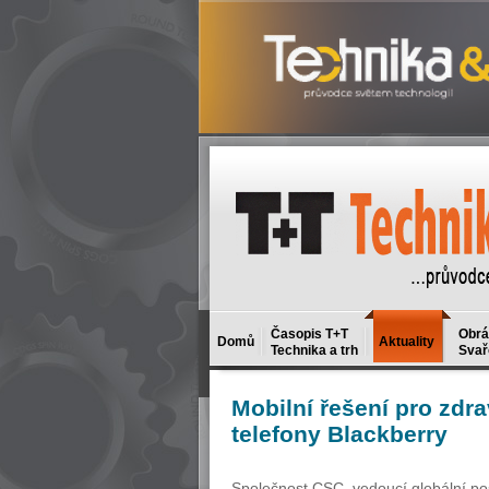
Časopis T+T
Obrá
Domů
Aktuality
Technika a trh
Svař
Mobilní
řešení pro zdra
telefony Blackberry
Společnost CSC, vedoucí globální pos