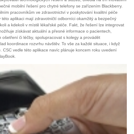
zpečné mobilní řešení pro chytré telefony se zařízením Blackberry.
ím pracovníkům ve zdravotnictví v poskytování kvalitní péče
y této aplikaci mají zdravotničtí odborníci okamžitý a bezpečný
oli a kdekoli v místě lékařské péče. Fakt, že řešení lze integrovat
ožňuje získávat aktuální a přesné informace o pacientech,
m ošetření či léčby, spolupracovat s kolegy a provádět
íklad koordinace rozvrhu návštěv. To vše za každé situace, i když
 CSC vedle této aplikace navíc plánuje koncem roku uvedení
PlayBook.