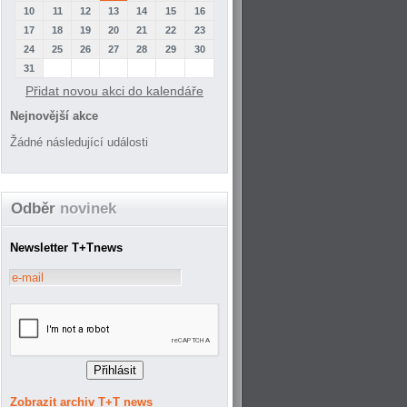
10
11
12
13
14
15
16
17
18
19
20
21
22
23
24
25
26
27
28
29
30
31
Přidat novou akci do kalendáře
Nejnovější akce
Žádné následující události
Odběr
novinek
Newsletter T+Tnews
Zobrazit archiv T+T news