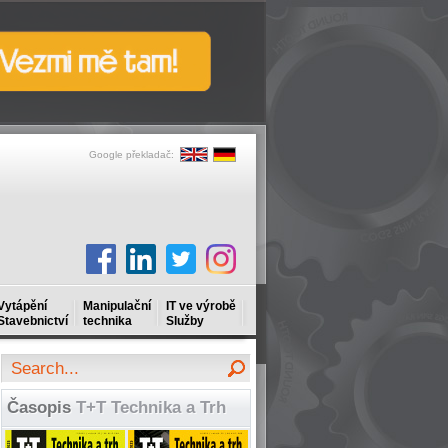
Google překladač:
Vytápění
Manipulační
IT ve výrobě
Stavebnictví
technika
Služby
Časopis
T+T Technika a Trh