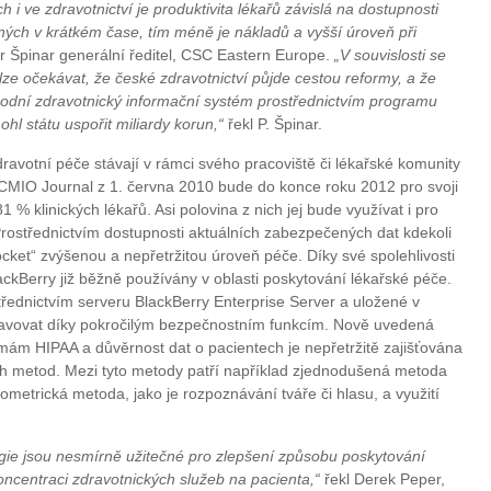
i ve zdravotnictví je produktivita lékařů závislá na dostupnosti
ných v krátkém čase, tím méně je nákladů a vyšší úroveň při
r Špinar generální ředitel, CSC Eastern Europe.
„V souvislosti se
lze očekávat, že české zdravotnictví půjde cestou reformy, a že
rodní zdravotnický informační systém prostřednictvím programu
l státu uspořit miliardy korun,“
řekl P. Špinar.
avotní péče stávají v rámci svého pracoviště či lékařské komunity
 CMIO Journal z 1. června 2010 bude do konce roku 2012 pro svoji
1 % klinických lékařů. Asi polovina z nich jej bude využívat i pro
Prostřednictvím dostupnosti aktuálních zabezpečených dat kdekoli
ocket“ zvýšenou a nepřetržitou úroveň péče. Díky své spolehlivosti
ackBerry již běžně používány v oblasti poskytování lékařské péče.
řednictvím serveru BlackBerry Enterprise Server a uložené v
ravovat díky pokročilým bezpečnostním funkcím. Nově uvedená
ám HIPAA a důvěrnost dat o pacientech je nepřetržitě zajišťována
ích metod. Mezi tyto metody patří například zjednodušená metoda
metrická metoda, jako je rozpoznávání tváře či hlasu, a využití
ogie jsou nesmírně užitečné pro zlepšení způsobu poskytování
koncentraci zdravotnických služeb na pacienta,“
řekl Derek Peper,