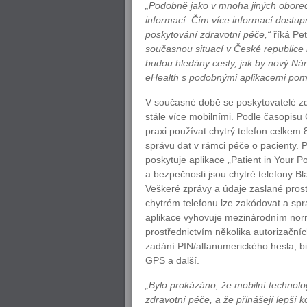
„Podobně jako v mnoha jiných oborech 
informací. Čím více informací dostup
poskytování zdravotní péče,“
říká Pet
současnou situací v České republice 
budou hledány cesty, jak by nový Ná
eHealth s podobnými aplikacemi pomoh
V současné době se poskytovatelé zdr
stále více mobilními. Podle časopisu
praxi používat chytrý telefon celkem 8
správu dat v rámci péče o pacienty. 
poskytuje aplikace „Patient in Your P
a bezpečnosti jsou chytré telefony Bl
Veškeré zprávy a údaje zaslané prost
chytrém telefonu lze zakódovat a sp
aplikace vyhovuje mezinárodním norm
prostřednictvím několika autorizačn
zadání PIN/alfanumerického hesla, bio
GPS a další.
„Bylo prokázáno, že mobilní technol
zdravotní péče, a že přinášejí lepší 