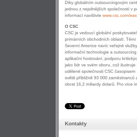
Díky globálním outsourcingovým centr
jednou z nejsilnějších společností v 
informací navštivte
www.csc.com/eas
O CSC
CSC je vedoucí globální poskytovatel 
primárních obchodních oblastí. Těmi 
Severní Americe navíc veřejné služby
informační technologie a outsourcin
aplikační hostování, podporu kritic
jako lídr ve svém oboru, což ilustruj
udělené společnosti CSC časopisem 
světě přibližně 93 000 zaměstnanců 
obrat 16,2 miliardy dolarů. Pro více 
Kontakty