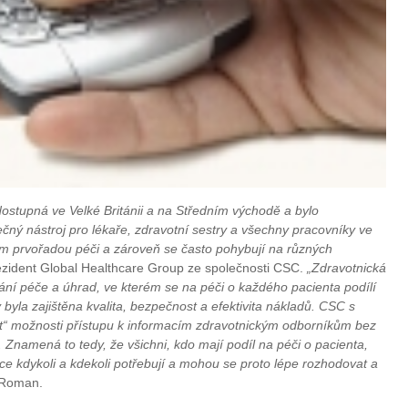
 dostupná ve Velké Británii a na Středním východě a bylo
ečný nástroj pro lékaře, zdravotní sestry a všechny pracovníky ve
ntům prvořadou péči a zároveň se často pohybují na různých
zident Global Healthcare Group ze společnosti CSC.
„Zdravotnická
ní péče a úhrad, ve kterém se na péči o každého pacienta podílí
byla zajištěna kvalita, bezpečnost a efektivita nákladů. CSC s
et“ možnosti přístupu k informacím zdravotnickým odborníkům bez
 Znamená to tedy, že všichni, kdo mají podíl na péči o pacienta,
ace kdykoli a kdekoli potřebují a mohou se proto lépe rozhodovat a
 Roman.