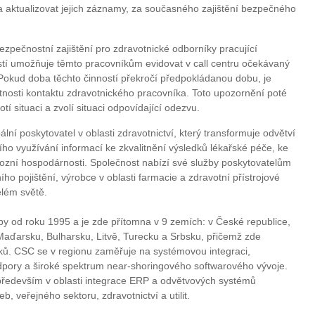
a aktualizovat jejich záznamy, za současného zajištění bezpečného
bezpečnostní zajištění pro zdravotnické odborníky pracující
tí umožňuje těmto pracovníkům evidovat v call centru očekávaný
okud doba těchto činností překročí předpokládanou dobu, je
tnosti kontaktu zdravotnického pracovníka. Toto upozornění poté
tí situaci a zvolí situaci odpovídající odezvu.
ní poskytovatel v oblasti zdravotnictví, který transformuje odvětví
ního využívání informací ke zkvalitnění výsledků lékařské péče, ke
ozní hospodárnosti. Společnost nabízí své služby poskytovatelům
ho pojištění, výrobce v oblasti farmacie a zdravotní přístrojové
elém světě.
y od roku 1995 a je zde přítomna v 9 zemích: v České republice,
aďarsku, Bulharsku, Litvě, Turecku a Srbsku, přičemž zde
ů. CSC se v regionu zaměřuje na systémovou integraci,
dpory a široké spektrum near-shoringového softwarového vývoje.
především v oblasti integrace ERP a odvětvových systémů
, veřejného sektoru, zdravotnictví a utilit.