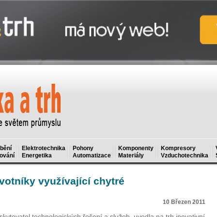
bění
Elektrotechnika
Pohony
Komponenty
Kompresory
ování
Energetika
Automatizace
Materiály
Vzduchotechnika
votníky využívající chytré
10 Březen 2011
kytovatel technologických řešení a služeb, uvedla na trh inovativní