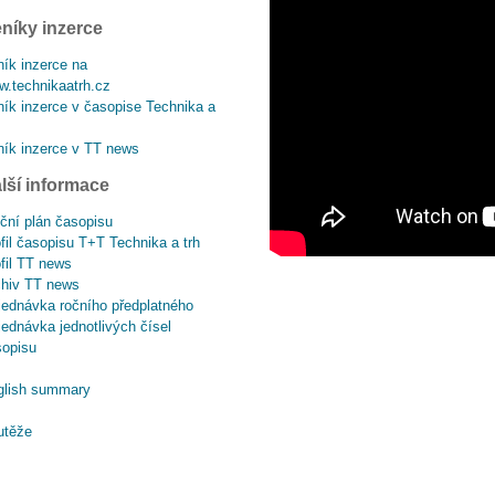
níky inzerce
ík inzerce na
.technikaatrh.cz
ík inzerce v časopise Technika a
ík inzerce v TT news
lší informace
ční plán časopisu
fil časopisu T+T Technika a trh
fil TT news
chiv TT news
ednávka ročního předplatného
ednávka jednotlivých čísel
sopisu
glish summary
utěže