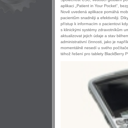
aplikaci „Patient in Your Pocket“, be
Nově uvedená aplikace pomáhá mobiln
pacientům snadněji a efektivněji. Dík
přístup k informacím o pacientovi kdyk
s klinickými systémy zdravotníkům um
aktualizovat jejich údaje a stav běhe
administrativní činnosti, jako je např
momentálně nesedí u svého počítače.
téhož řešení pro tablety BlackBerry 