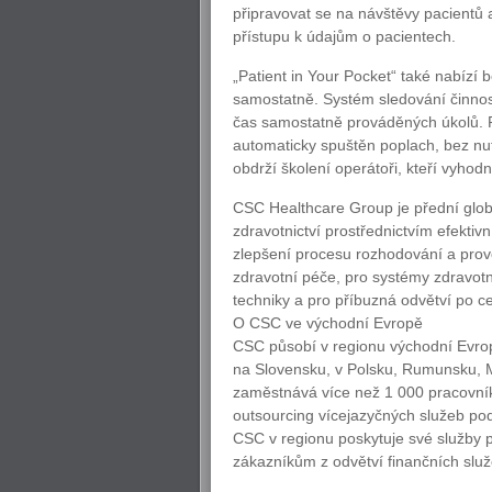
připravovat se na návštěvy pacientů 
přístupu k údajům o pacientech.
„Patient in Your Pocket“ také nabízí 
samostatně. Systém sledování činnos
čas samostatně prováděných úkolů. P
automaticky spuštěn poplach, bez nu
obdrží školení operátoři, kteří vyhodno
CSC Healthcare Group je přední globál
zdravotnictví prostřednictvím efektiv
zlepšení procesu rozhodování a prov
zdravotní péče, pro systémy zdravotní
techniky a pro příbuzná odvětví po c
O CSC ve východní Evropě
CSC působí v regionu východní Evrop
na Slovensku, v Polsku, Rumunsku, M
zaměstnává více než 1 000 pracovník
outsourcing vícejazyčných služeb po
CSC v regionu poskytuje své služby 
zákazníkům z odvětví finančních služeb