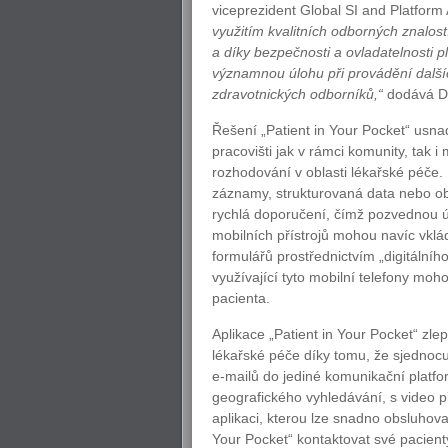
viceprezident Global SI and Platform
využitím kvalitních odborných znalost
a díky bezpečnosti a ovladatelnosti p
významnou úlohu při provádění dalšíc
zdravotnických odborníků,“
dodává D.
Řešení „Patient in Your Pocket“ usnad
pracovišti jak v rámci komunity, tak 
rozhodování v oblasti lékařské péče.
záznamy, strukturovaná data nebo ob
rychlá doporučení, čímž pozvednou 
mobilních přístrojů mohou navíc vk
formulářů prostřednictvím „digitálníh
využívající tyto mobilní telefony mo
pacienta.
Aplikace „Patient in Your Pocket“ zlepš
lékařské péče díky tomu, že sjednocu
e-mailů do jediné komunikační platfor
geografického vyhledávání, s video p
aplikaci, kterou lze snadno obsluhova
Your Pocket“ kontaktovat své pacienty