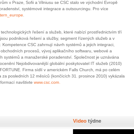
ům v Praze, Sofii a Vilniusu se CSC stalo ve východní Evropě
poradenství, systémové integrace a outsourcingu. Pro více
tern_europe
.
technologických řešení a služeb, které nabízí prostřednictvím tří
jsou podniková řešení a služby, segment řízených služeb a v
. Kompetence CSC zahrnují návrh systémů a jejich integraci,
g obchodních procesů, vývoj aplikačního softwaru, webové a
kých systémů a manažerské poradenství. Společnost je uznávána
e ocenění Nejobdivovanější globální poskytovatel IT služeb (2010)
FORTUNE. Firma sídlí v americkém Falls Church, má po celém
a za posledních 12 měsíců (končících 31. prosince 2010) vykázala
informací navštivte
www.csc.com.
Video
týdne