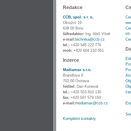
Redakce
Ce
CCB, spol. s r. o.
Cen
Okružní 19
www
638 00 Brno
Cen
šéfredaktor:
Ing. Aleš Vítek
trh
e-mail:
technika@ccb.cz
Cen
tel.:
+420 545 222 776
Da
mob:
+420 604 210 051
Edi
Inzerce
Pro
Mediamax s.r.o.
Pro
Brandlova 9
Ar
702 00 Ostrava
Obj
ředitel:
Dan Koneval
Obj
tel.:
+420 553 810 130
ča
fax:
+420 597 579 159
e-mail:
mediamax@ccb.cz
En
So
Kompletní kontakty