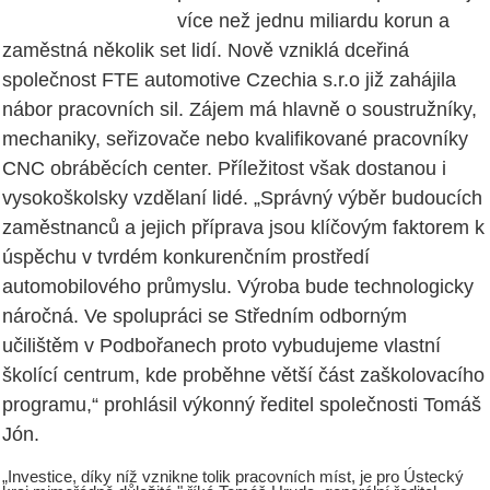
více než jednu miliardu korun a
zaměstná několik set lidí. Nově vzniklá dceřiná
společnost FTE automotive Czechia s.r.o již zahájila
nábor pracovních sil. Zájem má hlavně o soustružníky,
mechaniky, seřizovače nebo kvalifikované pracovníky
CNC obráběcích center. Příležitost však dostanou i
vysokoškolsky vzdělaní lidé. „Správný výběr budoucích
zaměstnanců a jejich příprava jsou klíčovým faktorem k
úspěchu v tvrdém konkurenčním prostředí
automobilového průmyslu. Výroba bude technologicky
náročná. Ve spolupráci se Středním odborným
učilištěm v Podbořanech proto vybudujeme vlastní
školící centrum, kde proběhne větší část zaškolovacího
programu,“ prohlásil výkonný ředitel společnosti Tomáš
Jón.
„Investice, díky níž vznikne tolik pracovních míst, je pro Ústecký