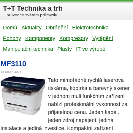
T+T Technika a trh
...průvodce světem průmyslu
Domů
Aktuality
Obrábění
Elektrotechnika
Pohony
Komponenty
Kompresory
Vytápění
Manipulační technika
Plasty
IT ve výrobě
MF3110
15 Srpen 2006
Tato mimořádně rychlá laserová
tiskárna, kopírka a barevný skener
v jednom multifunkčním zařízení
nabízí profesionální výkonnost za
přijatelnou cenu. Jeden kabel,
jeden zdroj napájení, jediná
instalace a jediná investice. Kompaktní zařízení