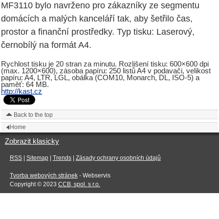
MF3110 bylo navrženo pro zákazníky ze segmentu
domácích a malých kanceláří tak, aby šetřilo čas,
prostor a finanční prostředky. Typ tisku: Laserový,
černobílý na formát A4.
Rychlost tisku je 20 stran za minutu. Rozlišení tisku: 600×600 dpi
(max. 1200×600), zásoba papíru: 250 listů A4 v podavači, velikost
papíru: A4, LTR, LGL, obálka (COM10, Monarch, DL, ISO-5) a
paměť: 64 MB.
http://kast.cz
Back to the top
Home
Zobrazit klasicky
RSS
|
Sitemap
|
Trends
|
Zásady ochrany osobních údajů
Tvorba webových stránek
- Webservis
Copyright © 2023
CCB, spol. s r.o.