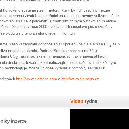
ektronického systému řízení motoru, který by řídil všechny možné
ti s ochranou životního prostřední jsou demonstrovány velkým počtem
vstřikování snižuje v porovnání s tradičním přímým vstřikováním emise
olečnost Siemens v roce 2000 uvedla na trh dieselové piezo systémy
se oxidu uhličitého zhruba o jeden milión tun.
ímé piezo vstřikování dokonce sníží spotřebu paliva a emise CO
až o
2
paliva do sacího potrubí. Řada dalších komponent umožňuje
ilanci CO
, například systémy monitorující tlak v pneumatikách,
2
 elektrické posilovače řízení nahrazující posilovače hydraulické. Tyto
ých technologií je možné již dnes vyrábět automobily šetrnější k
h adresách
http://www.siemens.com
a
http://www.siemens.cz
Video
týdne
níky inzerce