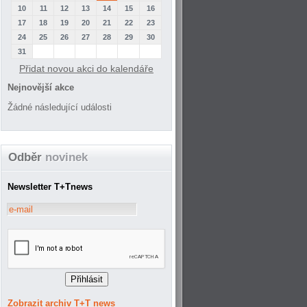
10
11
12
13
14
15
16
17
18
19
20
21
22
23
24
25
26
27
28
29
30
31
Přidat novou akci do kalendáře
Nejnovější akce
Žádné následující události
Odběr
novinek
Newsletter T+Tnews
Zobrazit archiv T+T news