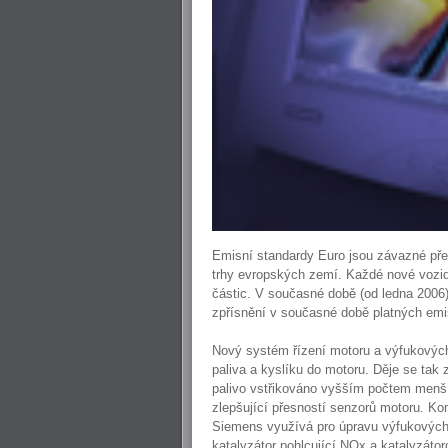
Emisní standardy Euro jsou závazné př
trhy evropských zemí. Každé nové vozid
částic. V současné době (od ledna 2006)
zpřísnění v současné době platných emis
Nový systém řízení motoru a výfukových
paliva a kyslíku do motoru. Děje se tak 
palivo vstřikováno vyšším počtem menší
zlepšující přesností senzorů motoru. Ko
Siemens využívá pro úpravu výfukových p
katalyzátor pohlcující NOx a katalyzáto