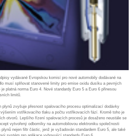
edpisy vydávané Evropskou komisí pro nové automobily dodávané na
lo musí splňovat stanovené limity pro emise oxidu dusíku a pevných
 je platná norma Euro 4. Nové standardy Euro 5 a Euro 6 přinesou
ních limitů.
 plynů zvyšuje přesnost spalovacího procesu optimalizací dodávky
zvýšením vstřikovacího tlaku a počtu vstřikovacích fází. Kromě toho je
ch otvorů. Lepšího řízení spalovacích procesů je dosaženo neustále se
ncept vytvořený odborníky na automobilovou elektroniku společnosti
lynů nejen filtr částic, jenž je vyžadován standardem Euro 5, ale také
rový systém pro aplikace vyhovující standardu Euro 6.