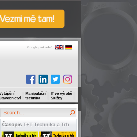
Google překladač:
Vytápění
Manipulační
IT ve výrobě
Stavebnictví
technika
Služby
Časopis
T+T Technika a Trh