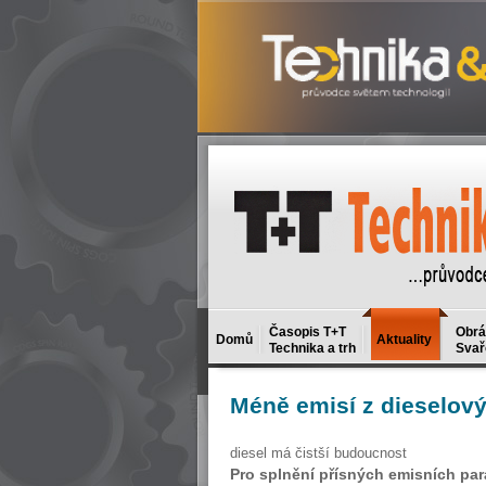
Časopis T+T
Obrá
Domů
Aktuality
Technika a trh
Svař
Méně
emisí z dieselov
diesel má čistší budoucnost
Pro splnění přísných emisních para