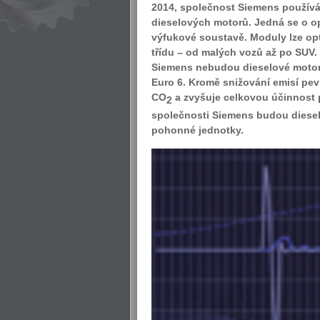
2014, společnost Siemens používá
dieselových motorů. Jedná se o opt
výfukové soustavě. Moduly lze o
třídu – od malých vozů až po SUV.
Siemens nebudou dieselové motory 
Euro 6. Kromě snižování emisí pe
CO
a zvyšuje celkovou účinnost
2
společnosti Siemens budou diesel
pohonné jednotky.