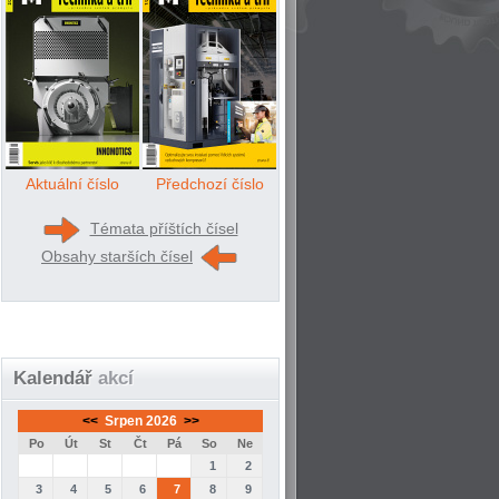
Aktuální číslo
Předchozí číslo
Témata příštích čísel
Obsahy starších čísel
Kalendář
akcí
<<
Srpen 2026
>>
Po
Út
St
Čt
Pá
So
Ne
1
2
3
4
5
6
7
8
9