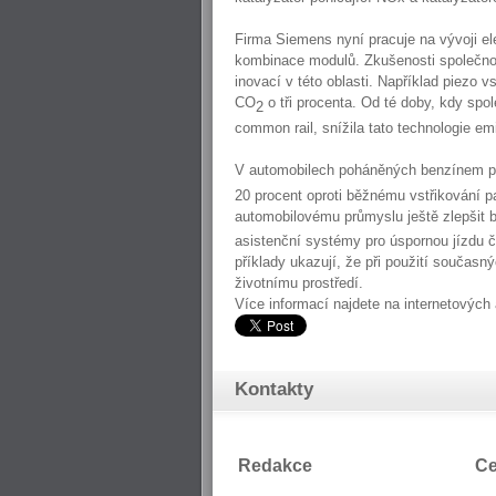
Firma Siemens nyní pracuje na vývoji el
kombinace modulů. Zkušenosti společnos
inovací v této oblasti. Například piezo 
CO
o tři procenta. Od té doby, kdy sp
2
common rail, snížila tato technologie emi
V automobilech poháněných benzínem př
20 procent oproti běžnému vstřikování 
automobilovému průmyslu ještě zlepšit b
asistenční systémy pro úspornou jízdu či
příklady ukazují, že při použití současn
životnímu prostředí.
Více informací najdete na internetovýc
Kontakty
Redakce
Ce