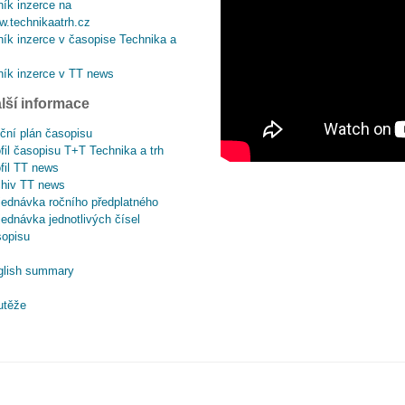
ík inzerce na
.technikaatrh.cz
ík inzerce v časopise Technika a
ík inzerce v TT news
lší informace
ční plán časopisu
fil časopisu T+T Technika a trh
fil TT news
chiv TT news
ednávka ročního předplatného
ednávka jednotlivých čísel
sopisu
glish summary
utěže