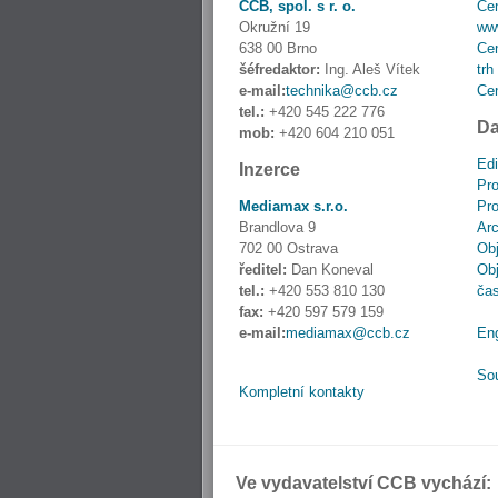
CCB, spol. s r. o.
Cen
Okružní 19
www
638 00 Brno
Cen
šéfredaktor:
Ing. Aleš Vítek
trh
e-mail:
technika@ccb.cz
Cen
tel.:
+420 545 222 776
Da
mob:
+420 604 210 051
Edi
Inzerce
Pro
Mediamax s.r.o.
Pro
Brandlova 9
Ar
702 00 Ostrava
Obj
ředitel:
Dan Koneval
Obj
tel.:
+420 553 810 130
ča
fax:
+420 597 579 159
e-mail:
mediamax@ccb.cz
En
So
Kompletní kontakty
Ve vydavatelství CCB vychází: