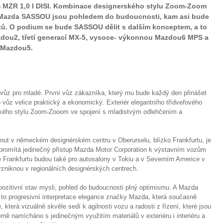
 MZR 1,0 l DISI. Kombinace designerského stylu Zoom-Zoom
u Mazda SASSOU jsou pohledem do budoucnosti, kam asi bude
ů. O podium se bude SASSOU dělit s dalším konceptem, a to
zdou2, třetí generací MX-5, vysoce- výkonnou Mazdou6 MPS a
 Mazdou5.
vůz pro mladé. První vůz zákazníka, který mu bude každý den přinášet
 vůz velice praktický a ekonomický. Exteriér elegantního třídveřového
kého stylu Zoom-Zooom ve spojení s mladistvým odlehčením a
ut v německém designérském centru v Oberurselu, blízko Frankfurtu, je
promítá jedinečný přístup Mazda Motor Corporation k výstavním vozům
e Frankfurtu budou také pro autosalony v Tokiu a v Severním Americe v
 vzniknou v regionálních designérských centrech.
itivní stav mysli, pohled do budoucnosti plný optimismu. A Mazda
o progresivní interpretace elegance značky Mazda, která současně
která vizuálně skvěle sedí k agilnosti vozu a radosti z řízení, které jsou
orně namícháno s jedinečným využitím materiálů v exteriéru i interiéru a