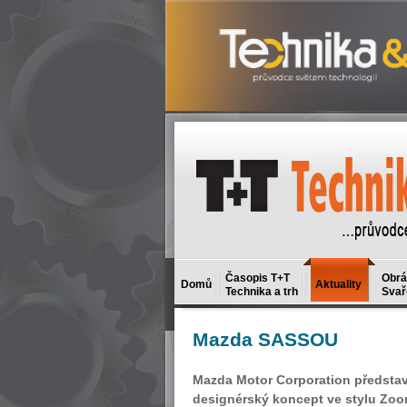
Časopis T+T
Obrá
Domů
Aktuality
Technika a trh
Svař
Mazda
SASSOU
Mazda Motor Corporation představí
designérský koncept ve stylu Zo