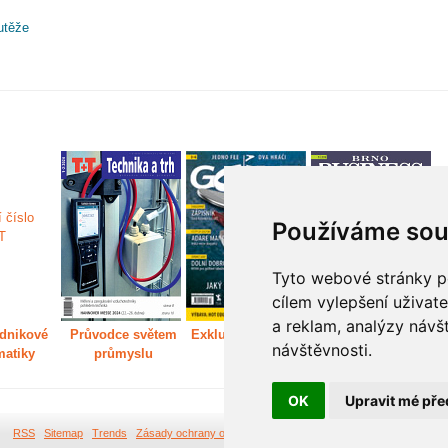
utěže
Používáme sou
Tyto webové stránky po
cílem vylepšení uživat
a reklam, analýzy návš
dnikové
Průvodce světem
Exkluzivně světem
Děláme Brno větší
P
návštěvnosti.
matiky
průmyslu
golfu
m
OK
Upravit mé pře
RSS
Sitemap
Trends
Zásady ochrany osobních údajů
Tvorba webových stránek Br