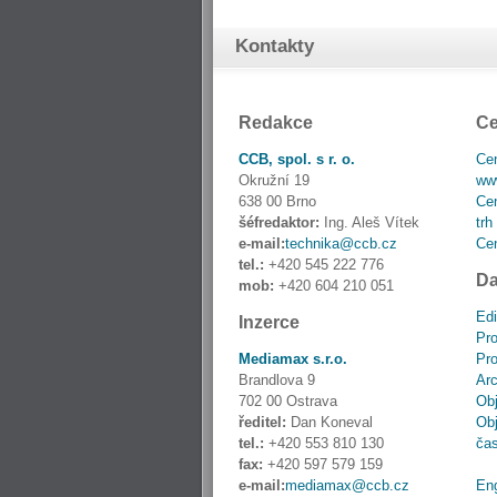
Kontakty
Redakce
Ce
CCB, spol. s r. o.
Cen
Okružní 19
www
638 00 Brno
Cen
šéfredaktor:
Ing. Aleš Vítek
trh
e-mail:
technika@ccb.cz
Cen
tel.:
+420 545 222 776
Da
mob:
+420 604 210 051
Edi
Inzerce
Pro
Mediamax s.r.o.
Pro
Brandlova 9
Ar
702 00 Ostrava
Obj
ředitel:
Dan Koneval
Obj
tel.:
+420 553 810 130
ča
fax:
+420 597 579 159
e-mail:
mediamax@ccb.cz
En