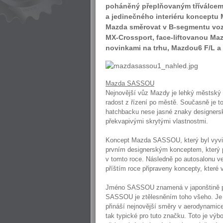
poháněný přeplňovaným tříválcem
a jedinečného interiéru koncept
Mazda směrovat v B-segmentu voz
MX-Crossport, face-liftovanou Ma
novinkami na trhu, Mazdou6 F/L a
Mazda SASSOU
Nejnovější vůz Mazdy je lehký městský 
radost z řízení po městě. Současně je to
hatchbacku nese jasné znaky designers
překvapivými skrytými vlastnostmi.
Koncept Mazda SASSOU, který byl vyvin
prvním designerským konceptem, který 
v tomto roce. Následně po autosalonu v
příštím roce připraveny koncepty, které
Jméno SASSOU znamená v japonštině poz
SASSOU je ztělesněním toho všeho. Je t
přináší nejnovější směry v aerodynamice, 
tak typické pro tuto značku. Toto je výb