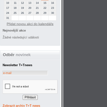
10
11
12
13
14
15
16
17
18
19
20
21
22
23
24
25
26
27
28
29
30
31
Přidat novou akci do kalendáře
Nejnovější akce
Žádné následující události
Odběr
novinek
Newsletter T+Tnews
Zobrazit archiv T+T news