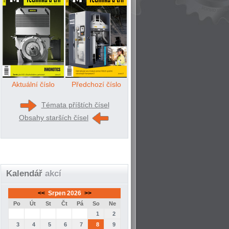
Aktuální číslo
Předchozí číslo
Témata příštích čísel
Obsahy starších čísel
Kalendář
akcí
<<
Srpen 2026
>>
Po
Út
St
Čt
Pá
So
Ne
1
2
3
4
5
6
7
8
9