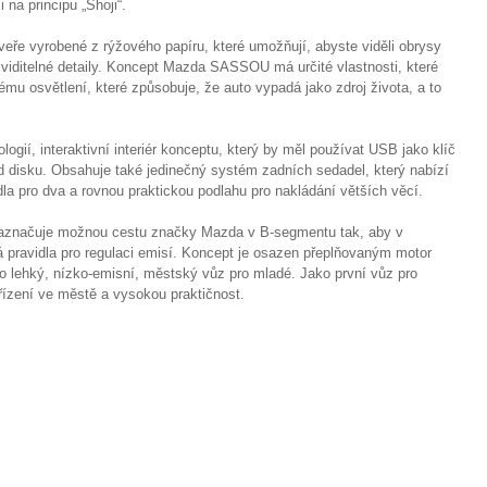
na principu „Shoji“.
veře vyrobené z rýžového papíru, které umožňují, abyste viděli obrysy
y viditelné detaily. Koncept Mazda SASSOU má určité vlastnosti, které
tému osvětlení, které způsobuje, že auto vypadá jako zdroj života, a to
ogií, interaktivní interiér konceptu, který by měl používat USB jako klíč
d disku. Obsahuje také jedinečný systém zadních sedadel, který nabízí
la pro dva a rovnou praktickou podlahu pro nakládání větších věcí.
značuje možnou cestu značky Mazda v B-segmentu tak, aby v
á pravidla pro regulaci emisí. Koncept je osazen přeplňovaným motor
ako lehký, nízko-emisní, městský vůz pro mladé. Jako první vůz pro
řízení ve městě a vysokou praktičnost.