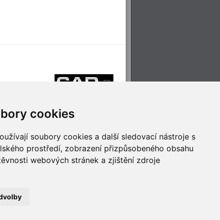
bory cookies
užívají soubory cookies a další sledovací nástroje s
elského prostředí, zobrazení přizpůsobeného obsahu
těvnosti webových stránek a zjištění zdroje
říjemné cestování
Technologie pro
ěstskou dopravou
inovaci
dvolby
no
- Webservis © 2023. Všechna práva vyhrazena.