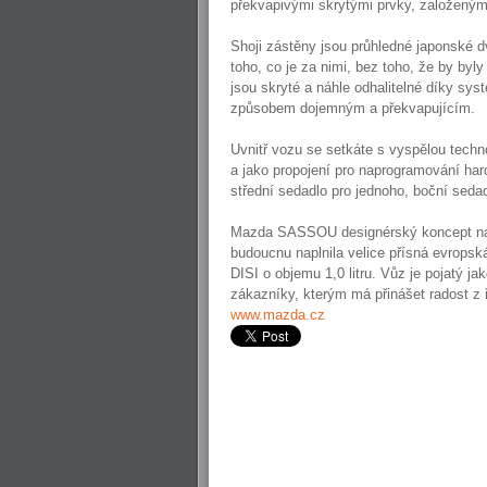
překvapivými skrytými prvky, založenými 
Shoji zástěny jsou průhledné japonské d
toho, co je za nimi, bez toho, že by byl
jsou skryté a náhle odhalitelné díky sys
způsobem dojemným a překvapujícím.
Uvnitř vozu se setkáte s vyspělou technol
a jako propojení pro naprogramování har
střední sedadlo pro jednoho, boční sedad
Mazda SASSOU designérský koncept na
budoucnu naplnila velice přísná evropsk
DISI o objemu 1,0 litru. Vůz je pojatý j
zákazníky, kterým má přinášet radost z 
www.mazda.cz