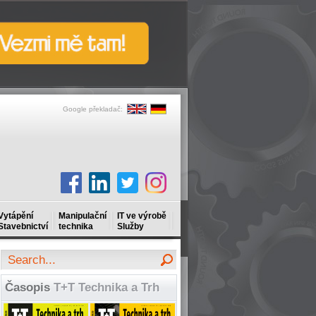
Google překladač:
Vytápění
Manipulační
IT ve výrobě
Stavebnictví
technika
Služby
Časopis
T+T Technika a Trh