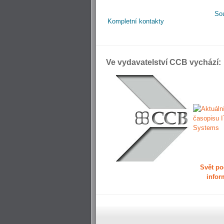
So
Kompletní kontakty
Ve vydavatelství CCB vychází:
Svět po
infor