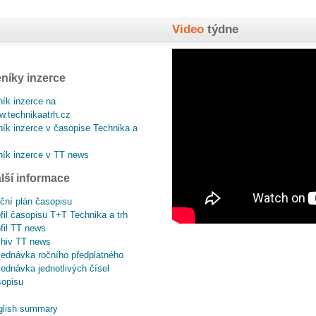
Video
týdne
níky inzerce
ík inzerce na
.technikaatrh.cz
ík inzerce v časopise Technika a
ík inzerce v TT news
lší informace
ční plán časopisu
fil časopisu T+T Technika a trh
fil TT news
chiv TT news
ednávka ročního předplatného
ednávka jednotlivých čísel
sopisu
glish summary