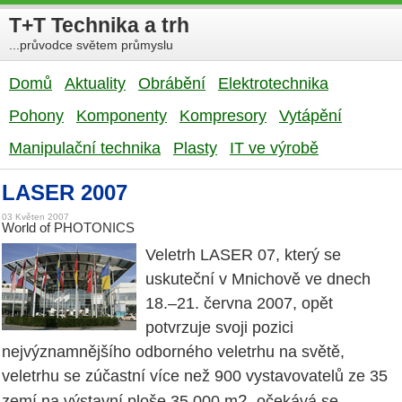
T+T Technika a trh
...průvodce světem průmyslu
Domů
Aktuality
Obrábění
Elektrotechnika
Pohony
Komponenty
Kompresory
Vytápění
Manipulační technika
Plasty
IT ve výrobě
LASER 2007
03 Květen 2007
World of PHOTONICS
Veletrh LASER 07, který se
uskuteční v Mnichově ve dnech
18.–21. června 2007, opět
potvrzuje svoji pozici
nejvýznamnějšího odborného veletrhu na světě,
veletrhu se zúčastní více než 900 vystavovatelů ze 35
2
zemí na výstavní ploše 35 000 m
, očekává se