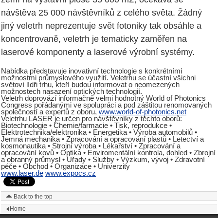
návštěva 25 000 návštěvníků z celého světa. Žádný
jiný veletrh neprezentuje svět fotoniky tak obsáhle a
koncentrovaně, veletrh je tematicky zaměřen na
laserové komponenty a laserové výrobní systémy.
Nabídka představuje inovativní technologie s konkrétními
možnostmi průmyslového využití. Veletrhu se účastní všichni
světoví lídři trhu, kteří budou informovat o neomezených
možnostech nasazení optických technologií.
Veletrh doprovází informačně velmi hodnotný World of Photonics
Congress pořádanými ve spolupráci a pod záštitou renomovaných
společností a expertů z oboru,
www.world-of-photonics.net
Veletrhu LASER je určen pro návštěvníky z těchto oborů:
Biotechnologie • Chemie/farmacie • Tisk, reprodukce •
Elektrotechnika/elektronika • Energetika • Výroba automobilů •
Jemná mechanika • Zpracování a opracování plastů • Letectví a
kosmonautika • Strojní výroba • Lékařství • Zpracování a
opracování kovů • Optika • Enviromentální kontrola, dohled • Zbrojní
a obranný průmysl • Úřady • Služby • Výzkum, vývoj • Zdravotní
péče • Obchod • Organizace • Univerzity
www.laser.de
www.expocs.cz
Back to the top
Home