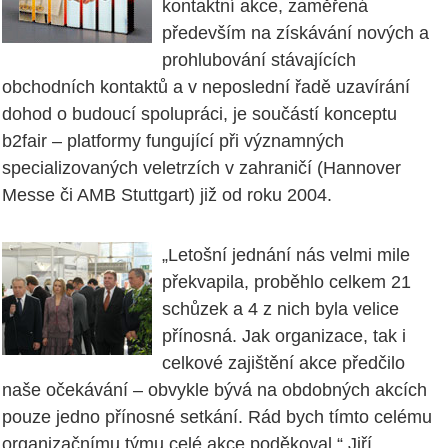
kontaktní akce, zaměřená
především na získávání nových a
prohlubování stávajících
obchodních kontaktů a v neposlední řadě uzavírání
dohod o budoucí spolupráci, je součástí konceptu
b2fair – platformy fungující při významných
specializovaných veletrzích v zahraničí (Hannover
Messe či AMB Stuttgart) již od roku 2004.
„Letošní jednání nás velmi mile
překvapila, proběhlo celkem 21
schůzek a 4 z nich byla velice
přínosná. Jak organizace, tak i
celkové zajištění akce předčilo
naše očekávání – obvykle bývá na obdobných akcích
pouze jedno přínosné setkání. Rád bych tímto celému
organizačnímu týmu celé akce poděkoval,“ Jiří