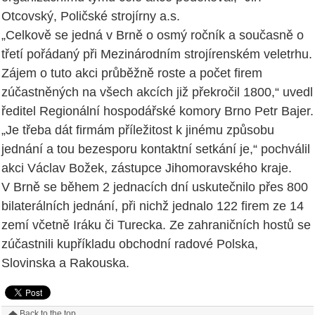
Otcovský, Poličské strojírny a.s.
„Celkově se jedná v Brně o osmý ročník a současně o
třetí pořádaný při Mezinárodním strojírenském veletrhu.
Zájem o tuto akci průběžně roste a počet firem
zúčastněných na všech akcích již překročil 1800,“ uvedl
ředitel Regionální hospodářské komory Brno Petr Bajer.
„Je třeba dát firmám příležitost k jinému způsobu
jednání a tou bezesporu kontaktní setkání je,“ pochválil
akci Václav Božek, zástupce Jihomoravského kraje.
V Brně se během 2 jednacích dní uskutečnilo přes 800
bilaterálních jednání, při nichž jednalo 122 firem ze 14
zemí včetně Iráku či Turecka. Ze zahraničních hostů se
zúčastnili kupříkladu obchodní radové Polska,
Slovinska a Rakouska.
Back to the top