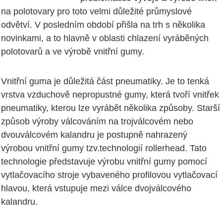
na polotovary pro toto velmi důležité průmyslové
odvětví. V posledním období přišla na trh s několika
novinkami, a to hlavně v oblasti chlazení vyráběných
polotovarů a ve výrobě vnitřní gumy.
Vnitřní guma je důležitá část pneumatiky. Je to tenká
vrstva vzduchově nepropustné gumy, která tvoří vnitřek
pneumatiky, kterou lze vyrábět několika způsoby. Starší
způsob výroby válcováním na trojválcovém nebo
dvouválcovém kalandru je postupně nahrazený
výrobou vnitřní gumy tzv.technologií rollerhead. Tato
technologie představuje výrobu vnitřní gumy pomocí
vytlačovacího stroje vybaveného profilovou vytlačovací
hlavou, která vstupuje mezi válce dvojválcového
kalandru.