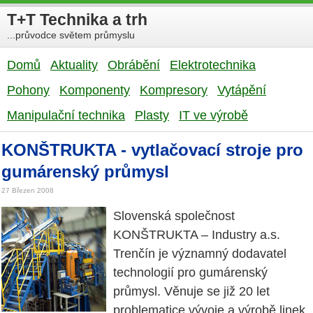
T+T Technika a trh
...průvodce světem průmyslu
Domů
Aktuality
Obrábění
Elektrotechnika
Pohony
Komponenty
Kompresory
Vytápění
Manipulační technika
Plasty
IT ve výrobě
KONŠTRUKTA - vytlačovací stroje pro
gumárenský průmysl
27 Březen 2008
Slovenská společnost
KONŠTRUKTA – Industry a.s.
Trenčín je významný dodavatel
technologií pro gumárenský
průmysl. Věnuje se již 20 let
problematice vývoje a výrobě linek