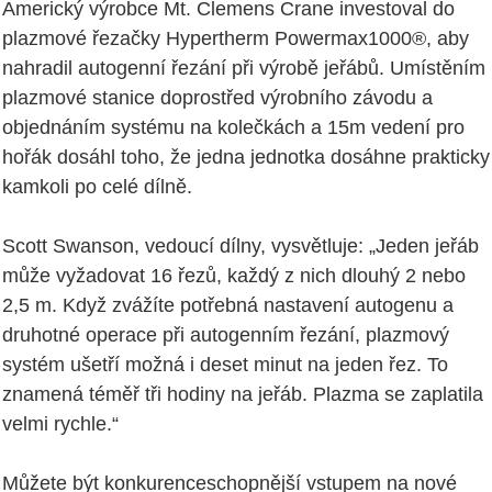
Americký výrobce Mt. Clemens Crane investoval do
plazmové řezačky Hypertherm Powermax1000®, aby
nahradil autogenní řezání při výrobě jeřábů. Umístěním
plazmové stanice doprostřed výrobního závodu a
objednáním systému na kolečkách a 15m vedení pro
hořák dosáhl toho, že jedna jednotka dosáhne prakticky
kamkoli po celé dílně.
Scott Swanson, vedoucí dílny, vysvětluje: „Jeden jeřáb
může vyžadovat 16 řezů, každý z nich dlouhý 2 nebo
2,5 m. Když zvážíte potřebná nastavení autogenu a
druhotné operace při autogenním řezání, plazmový
systém ušetří možná i deset minut na jeden řez. To
znamená téměř tři hodiny na jeřáb. Plazma se zaplatila
velmi rychle.“
Můžete být konkurenceschopnější vstupem na nové