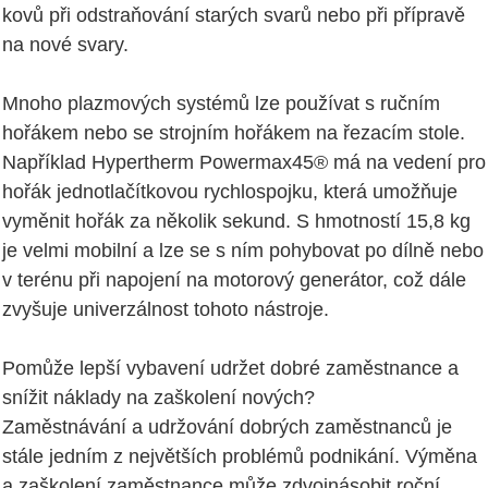
kovů při odstraňování starých svarů nebo při přípravě
na nové svary.
Mnoho plazmových systémů lze používat s ručním
hořákem nebo se strojním hořákem na řezacím stole.
Například Hypertherm Powermax45® má na vedení pro
hořák jednotlačítkovou rychlospojku, která umožňuje
vyměnit hořák za několik sekund. S hmotností 15,8 kg
je velmi mobilní a lze se s ním pohybovat po dílně nebo
v terénu při napojení na motorový generátor, což dále
zvyšuje univerzálnost tohoto nástroje.
Pomůže lepší vybavení udržet dobré zaměstnance a
snížit náklady na zaškolení nových?
Zaměstnávání a udržování dobrých zaměstnanců je
stále jedním z největších problémů podnikání. Výměna
a zaškolení zaměstnance může zdvojnásobit roční