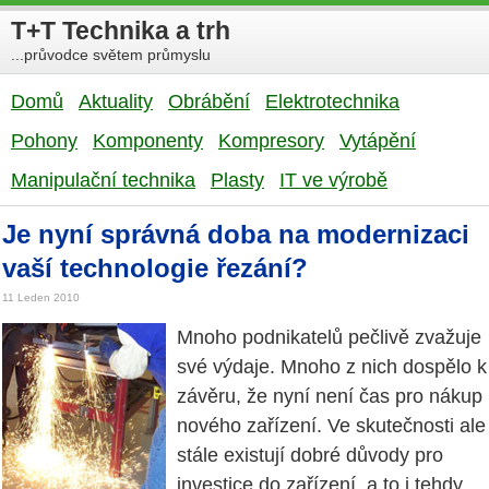
T+T Technika a trh
...průvodce světem průmyslu
Domů
Aktuality
Obrábění
Elektrotechnika
Pohony
Komponenty
Kompresory
Vytápění
Manipulační technika
Plasty
IT ve výrobě
Je nyní správná doba na modernizaci
vaší technologie řezání?
11 Leden 2010
Mnoho podnikatelů pečlivě zvažuje
své výdaje. Mnoho z nich dospělo k
závěru, že nyní není čas pro nákup
nového zařízení. Ve skutečnosti ale
stále existují dobré důvody pro
investice do zařízení, a to i tehdy,