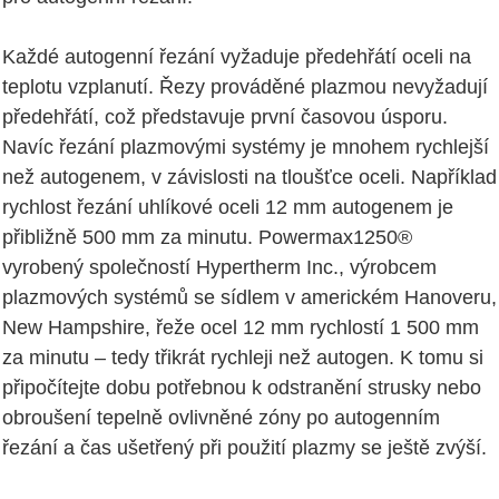
Každé autogenní řezání vyžaduje předehřátí oceli na
teplotu vzplanutí. Řezy prováděné plazmou nevyžadují
předehřátí, což představuje první časovou úsporu.
Navíc řezání plazmovými systémy je mnohem rychlejší
než autogenem, v závislosti na tloušťce oceli. Například
rychlost řezání uhlíkové oceli 12 mm autogenem je
přibližně 500 mm za minutu. Powermax1250®
vyrobený společností Hypertherm Inc., výrobcem
plazmových systémů se sídlem v americkém Hanoveru,
New Hampshire, řeže ocel 12 mm rychlostí 1 500 mm
za minutu – tedy třikrát rychleji než autogen. K tomu si
připočítejte dobu potřebnou k odstranění strusky nebo
obroušení tepelně ovlivněné zóny po autogenním
řezání a čas ušetřený při použití plazmy se ještě zvýší.