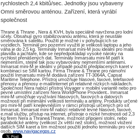
rychlostech 2,4 kbitů/sec. Jednotky jsou vybaveny
Omni směrovou anténou. Zařízení, která vyrábí
společnost
Thrane & Thrane , Nera & KVH, byla speciálně navržena pro lodní
účely. Obsahují gyro stabilizovanou anténu, která je neustále
směrována k satelitu. Použití je možné i v pohybujících se
vozidlech. Terminál pro pozemní využití je velikosti laptopu a jeho
váha je do 2,5 kg. Terminály Inmarsat mini-M jsou ideální pro malá
plavidla a jachtaře, kde se nepředpokládají vysoké nároky na
rychlost přenášených dat. Terminály Inmarsatu mini-M patří k
nejmenším, stejně tak jsou vybavovány nejmenšími anténami.
Inmarsat mini-M je ideální v případě použití předplacených karet v
kombinaci se SIM kartou. Firma Thrane & Thrane pro námořní
použití Inmarsatu mini-M dodává zařízení TT-3064A, Capsat
Maritime Telephone. Přístroj umožňuje hlasové, faxové, telefaxové
přenosy a přenosy e-mail/internet při relativně nízkých nákladech.
Společnost Nera nabízí přístroj Voyager v mobilní variantě nebo pro
pevné umístění zařízení Nera WorldPhone Provident.. Inmarsat
mini-M umožňuje využívání hlasových, faxových a datových
možností při minimální velikosti terminálu a antény. Produkty určené
pro mini-M patří knejlevnějším v rámci přístrojů určených pro síť
Inmarsat. Inmarsat mini-M nabízí relativně levné hlasové, faxové,
e.mail služby, přístup na internet, přístroje o nízké hmotnosti od 2,3
kg firem Nera a Thrane&Thrane, možnost připojení stolní, nebo
parabolické antény (velikost 2x větší než stolní), možnost vložení
dalších SIM karet a tím možnost použití jednoho terminálu pro více
osob.
www.navigacegps.cz