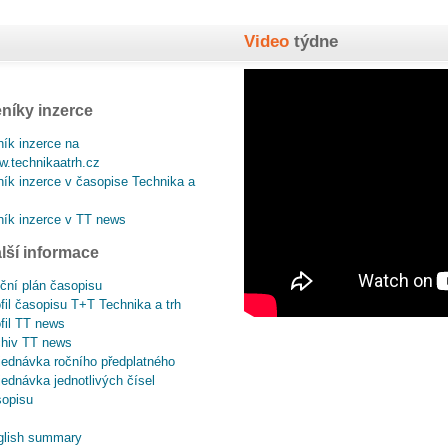
Video
týdne
níky inzerce
ík inzerce na
.technikaatrh.cz
ík inzerce v časopise Technika a
ík inzerce v TT news
lší informace
ční plán časopisu
fil časopisu T+T Technika a trh
fil TT news
chiv TT news
ednávka ročního předplatného
ednávka jednotlivých čísel
sopisu
glish summary