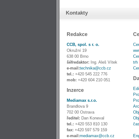
Kontakty
Redakce
Ce
CCB, spol. s r. o.
Cen
Okružní 19
www
638 00 Brno
Cen
šéfredaktor:
Ing. Aleš Vítek
trh
e-mail:
technika@ccb.cz
Cen
tel.:
+420 545 222 776
Da
mob:
+420 604 210 051
Edi
Inzerce
Pro
Mediamax s.r.o.
Pro
Brandlova 9
Ar
702 00 Ostrava
Obj
ředitel:
Dan Koneval
Obj
tel.:
+420 553 810 130
ča
fax:
+420 597 579 159
e-mail:
mediamax@ccb.cz
En