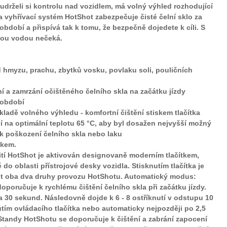
 udrželi si kontrolu nad vozidlem, má volný výhled rozhodující
 vyhřívací systém HotShot zabezpečuje čisté čelní sklo za
bdobí a přispívá tak k tomu, že bezpečně dojedete k cíli. S
vou vodou nečeká.
od hmyzu, prachu, zbytků vosku, povlaku soli, pouličních
 a zamrzání očištěného čelního skla na začátku jízdy
 období
ladě volného výhledu - komfortní čištění stiskem tlačítka
í na optimální teplotu 65 °C, aby byl dosažen nejvyšší možný
 k poškození čelního skla nebo laku
nkem.
tí HotShot je aktivován designovaně moderním tlačítkem,
 do oblasti přístrojové desky vozidla. Stisknutím tlačítka je
t oba dva druhy provozu HotShotu. Automatický modus:
poručuje k rychlému čištění čelního skla při začátku jízdy.
a 30 sekund. Následovně dojde k 6 - 8 ostříknutí v odstupu 10
tím ovládacího tlačítka nebo automaticky nejpozději po 2,5
tandy HotShotu se doporučuje k čištění a zabrání zapocení