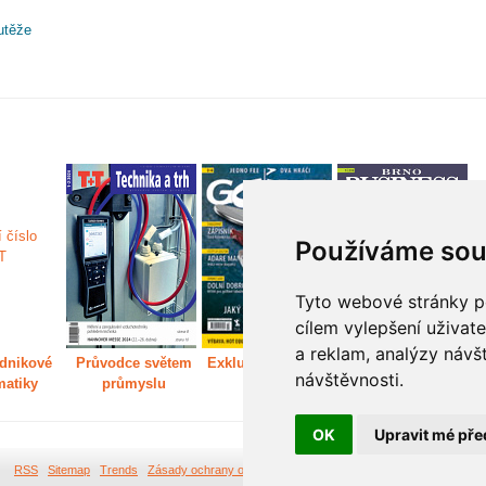
utěže
Používáme sou
Tyto webové stránky po
cílem vylepšení uživat
a reklam, analýzy návš
dnikové
Průvodce světem
Exkluzivně světem
Děláme Brno větší
P
návštěvnosti.
matiky
průmyslu
golfu
m
OK
Upravit mé pře
RSS
Sitemap
Trends
Zásady ochrany osobních údajů
Tvorba webových stránek Br