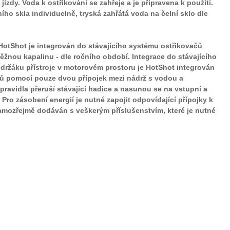
ízdy. Voda k ostřikování se zahřeje a je připravena k použití.
ního skla individuelně, tryská zahřátá voda na čelní sklo dle
HotShot je integrován do stávajícího systému ostřikovačů
 běžnou kapalinu - dle ročního období. Integrace do stávajícího
držáku přístroje v motorovém prostoru je HotShot integrován
čů pomocí pouze dvou přípojek mezi nádrž s vodou a
zpravidla přeruší stávající hadice a nasunou se na vstupní a
Pro zásobení energií je nutné zapojit odpovídající přípojky k
amozřejmě dodáván s veškerým příslušenstvím, které je nutné