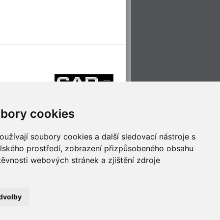
bory cookies
užívají soubory cookies a další sledovací nástroje s
elského prostředí, zobrazení přizpůsobeného obsahu
těvnosti webových stránek a zjištění zdroje
říjemné cestování
Technologie pro
ěstskou dopravou
inovaci
dvolby
no
- Webservis © 2023. Všechna práva vyhrazena.