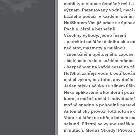
mohli tyto situace úspěšně řešit a
význam. Patentovaný vodní, mycí a
každého počasí, v každém ročním o
HotShotem Vás již práce se špina
Rychle, čistě a bezpečně
Všechny výhody, jedno řešení
- perfektní očištění čelního skla 
nečistot, mastnoty a mušinců
- znemožnění opětovného zapocení
- čisté čelní sklo v každém ročním
- bezpečnost na každé cestě na zák
HotShot zahřeje vodu k ostřikován
čistící výkon, bez toho, aby došlo
Jeden stisk tlačítka se silným úči
Nekomplikované a komfortní použi
které je možné umístit individuálně
možné snadno a pohodlně nastavi
Automatický provoz HotShotu se do
Voda k čištění se ohřeje během cc
sekund. Přístroj se vypne zmáčknu
minutách. Modus Standy: Provoz S