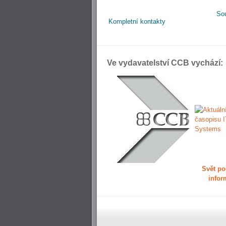
So
Kompletní kontakty
Ve vydavatelství CCB vychází:
Svět po
infor