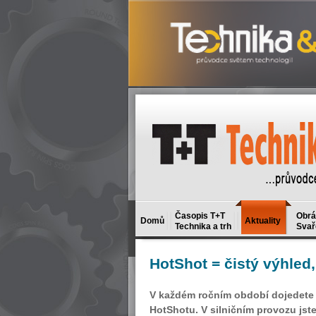
Časopis T+T
Obrá
Domů
Aktuality
Technika a trh
Svař
HotShot
= čistý výhled
V každém ročním období dojedete be
HotShotu. V silničním provozu jst