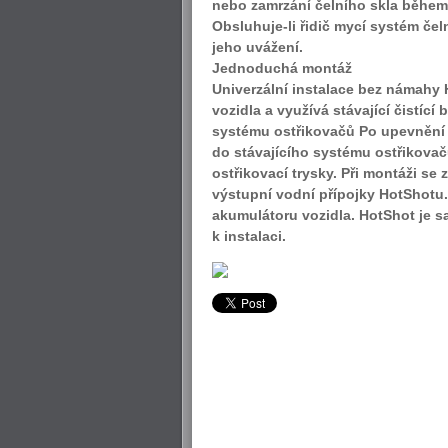
nebo zamrzání čelního skla během j
Obsluhuje-li řidič mycí systém čel
jeho uvážení.
Jednoduchá montáž
Univerzální instalace bez námahy 
vozidla a využívá stávající čistící
systému ostřikovačů Po upevnění 
do stávajícího systému ostřikova
ostřikovací trysky. Při montáži se 
výstupní vodní přípojky HotShotu. 
akumulátoru vozidla. HotShot je s
k instalaci.