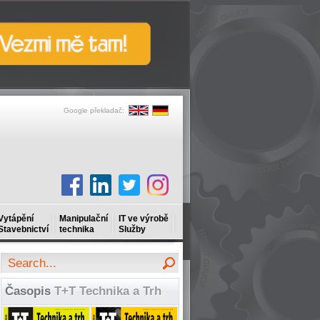
Google překladač:
Vytápění
Manipulační
IT ve výrobě
Stavebnictví
technika
Služby
Časopis
T+T Technika a Trh