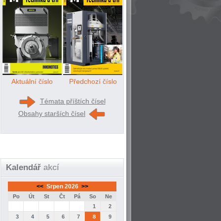
Aktuální číslo
Předchozí číslo
Témata příštích čísel
Obsahy starších čísel
Kalendář
akcí
<<
Srpen 2026
>>
Po
Út
St
Čt
Pá
So
Ne
1
2
3
4
5
6
7
8
9