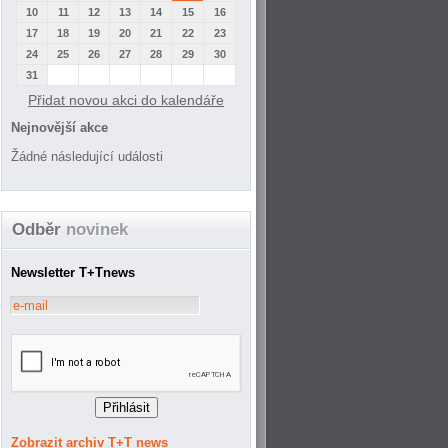
10
11
12
13
14
15
16
17
18
19
20
21
22
23
24
25
26
27
28
29
30
31
Přidat novou akci do kalendáře
Nejnovější akce
Žádné následující události
Odběr
novinek
Newsletter T+Tnews
Zobrazit archiv T+T news