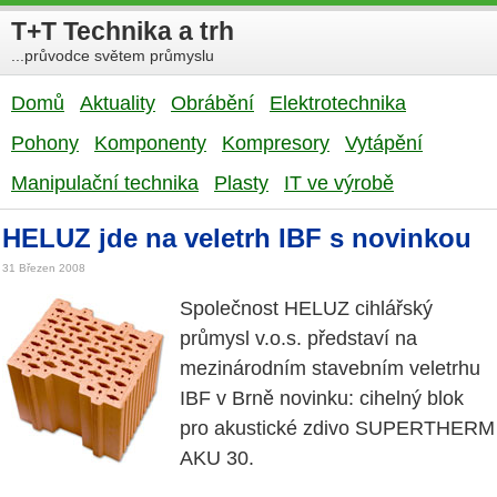
T+T Technika a trh
...průvodce světem průmyslu
Domů
Aktuality
Obrábění
Elektrotechnika
Pohony
Komponenty
Kompresory
Vytápění
Manipulační technika
Plasty
IT ve výrobě
HELUZ jde na veletrh IBF s novinkou
31 Březen 2008
Společnost HELUZ cihlářský
průmysl v.o.s. představí na
mezinárodním stavebním veletrhu
IBF v Brně novinku: cihelný blok
pro akustické zdivo SUPERTHERM
AKU 30.