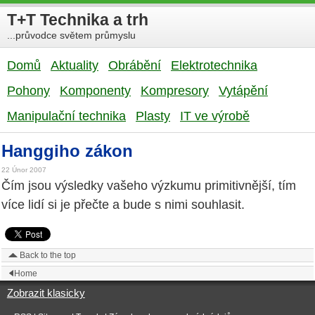
T+T Technika a trh
...průvodce světem průmyslu
Domů
Aktuality
Obrábění
Elektrotechnika
Pohony
Komponenty
Kompresory
Vytápění
Manipulační technika
Plasty
IT ve výrobě
Hanggiho zákon
22 Únor 2007
Čím jsou výsledky vašeho výzkumu primitivnější, tím
více lidí si je přečte a bude s nimi souhlasit.
Back to the top
Home
Zobrazit klasicky