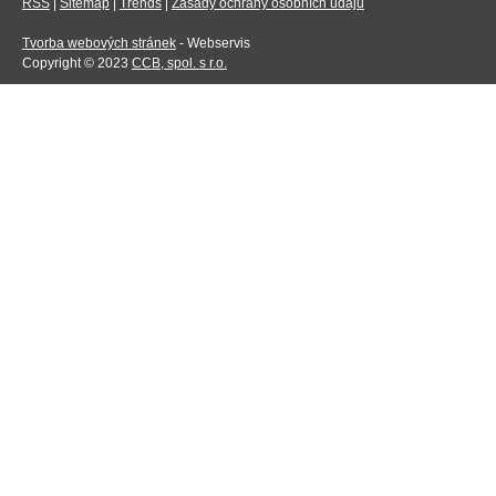
RSS
|
Sitemap
|
Trends
|
Zásady ochrany osobních údajů
Tvorba webových stránek
- Webservis
Copyright © 2023
CCB, spol. s r.o.