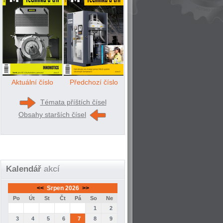
Aktuální číslo
Předchozí číslo
Témata příštích čísel
Obsahy starších čísel
Kalendář
akcí
<<
Srpen 2026
>>
Po
Út
St
Čt
Pá
So
Ne
1
2
3
4
5
6
7
8
9