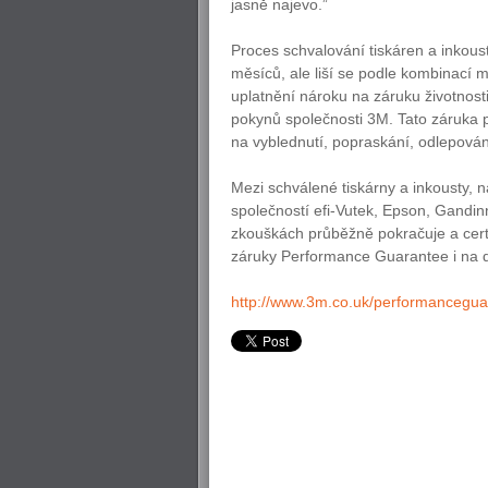
jasně najevo.”
Proces schvalování tiskáren a inkoust
měsíců, ale liší se podle kombinací m
uplatnění nároku na záruku životnost
pokynů společnosti 3M. Tato záruka
na vyblednutí, popraskání, odlepová
Mezi schválené tiskárny a inkousty, 
společností efi-Vutek, Epson, Gandi
zkouškách průběžně pokračuje a certif
záruky Performance Guarantee i na d
http://www.3m.co.uk/performancegua