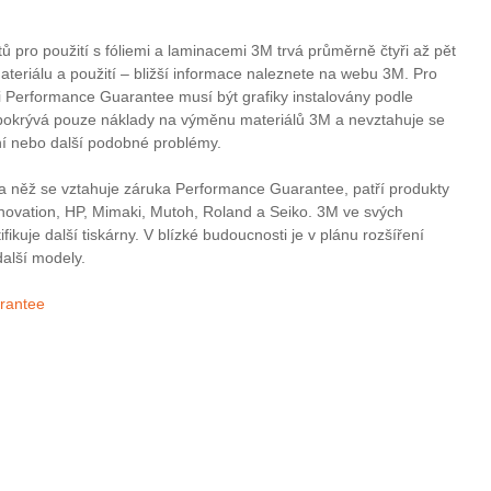
ů pro použití s fóliemi a laminacemi 3M trvá průměrně čtyři až pět
ateriálu a použití – bližší informace naleznete na webu 3M. Pro
i Performance Guarantee musí být grafiky instalovány podle
 pokrývá pouze náklady na výměnu materiálů 3M a nevztahuje se
ní nebo další podobné problémy.
na něž se vztahuje záruka Performance Guarantee, patří produkty
nnovation, HP, Mimaki, Mutoh, Roland a Seiko. 3M ve svých
ikuje další tiskárny. V blízké budoucnosti je v plánu rozšíření
alší modely.
rantee