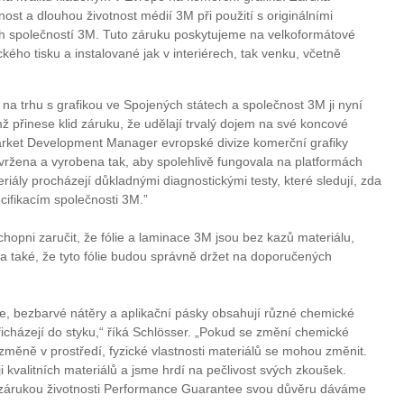
lnost a dlouhou životnost médií 3M při použití s originálními
ch společností 3M. Tuto záruku poskytujeme na velkoformátové
kého tisku a instalované jak v interiérech, tak venku, včetně
a na trhu s grafikou ve Spojených státech a společnost 3M ji nyní
ž přinese klid záruku, že udělají trvalý dojem na své koncové
Market Development Manager evropské divize komerční grafiky
vržena a vyrobena tak, aby spolehlivě fungovala na platformách
eriály procházejí důkladnými diagnostickými testy, které sledují, zda
cifikacím společnosti 3M.”
opni zaručit, že fólie a laminace 3M jsou bez kazů materiálu,
, a také, že tyto fólie budou správně držet na doporučených
inace, bezbarvé nátěry a aplikační pásky obsahují různé chemické
k přicházejí do styku,“ říká Schlösser. „Pokud se změní chemické
 změně v prostředí, fyzické vlastnosti materiálů se mohou změnit.
i kvalitních materiálů a jsme hrdí na pečlivost svých zkoušek.
 zárukou životnosti Performance Guarantee svou důvěru dáváme