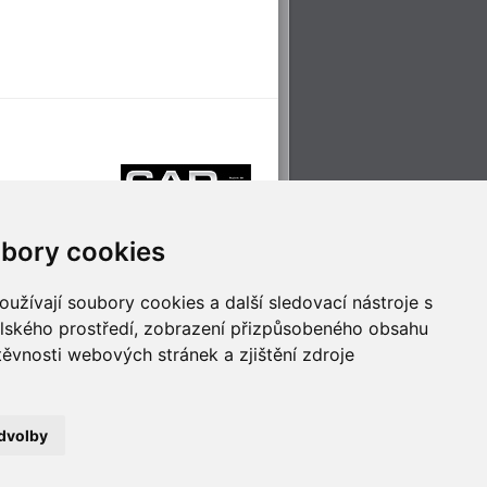
bory cookies
užívají soubory cookies a další sledovací nástroje s
elského prostředí, zobrazení přizpůsobeného obsahu
těvnosti webových stránek a zjištění zdroje
říjemné cestování
Technologie pro
ěstskou dopravou
inovaci
dvolby
no
- Webservis © 2023. Všechna práva vyhrazena.