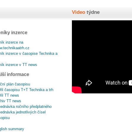
Video
týdne
níky inzerce
ík inzerce na
.technikaatrh.cz
ík inzerce v časopise Technika a
ík inzerce v TT news
lší informace
ční plán časopisu
fil časopisu T+T Technika a trh
fil TT news
chiv TT news
ednávka ročního předplatného
ednávka jednotlivých čísel
sopisu
glish summary