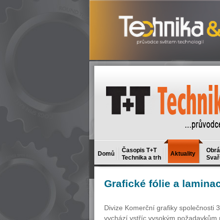
Časopis T+T
Obrá
Domů
Aktuality
Technika a trh
Svař
Grafické
fólie a lamina
Divize Komerční grafiky společnosti 
vychází vstříc vysokým požadavkům n