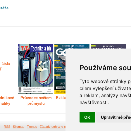
utěže
Používáme sou
Tyto webové stránky po
cílem vylepšení uživat
a reklam, analýzy návš
dnikové
Průvodce světem
Exkluzivně světem
Děláme Brno větší
P
návštěvnosti.
matiky
průmyslu
golfu
m
OK
Upravit mé pře
RSS
Sitemap
Trends
Zásady ochrany osobních údajů
Tvorba webových stránek Br