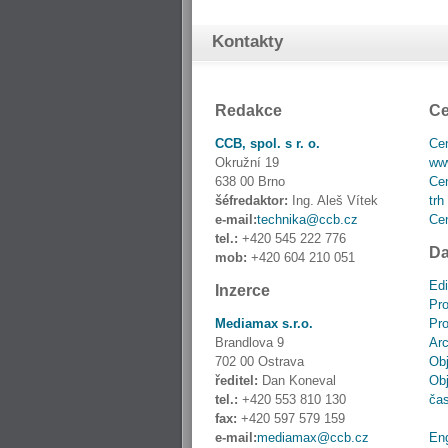
Kontakty
Redakce
Ce
CCB, spol. s r. o.
Cen
Okružní 19
www
638 00 Brno
Cen
šéfredaktor:
Ing. Aleš Vítek
trh
e-mail:
technika@ccb.cz
Cen
tel.:
+420 545 222 776
Da
mob:
+420 604 210 051
Edi
Inzerce
Pro
Mediamax s.r.o.
Pro
Brandlova 9
Ar
702 00 Ostrava
Obj
ředitel:
Dan Koneval
Obj
tel.:
+420 553 810 130
ča
fax:
+420 597 579 159
e-mail:
mediamax@ccb.cz
En