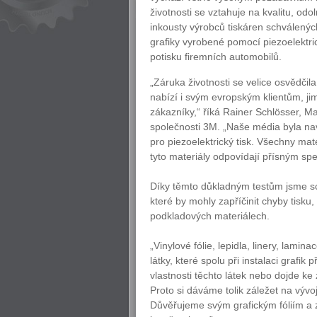
životnosti se vztahuje na kvalitu, odo
inkousty výrobců tiskáren schválený
grafiky vyrobené pomocí piezoelektric
potisku firemních automobilů.
„Záruka životnosti se velice osvědčil
nabízí i svým evropským klientům, jim
zákazníky,“ říká Rainer Schlösser, 
společnosti 3M. „Naše média byla na
pro piezoelektrický tisk. Všechny mat
tyto materiály odpovídají přísným spe
Díky těmto důkladným testům jsme sch
které by mohly zapříčinit chyby tisku
podkladových materiálech.
„Vinylové fólie, lepidla, linery, lam
látky, které spolu při instalaci grafi
vlastnosti těchto látek nebo dojde ke
Proto si dáváme tolik záležet na vývoj
Důvěřujeme svým grafickým fóliím a