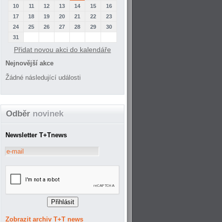
10
11
12
13
14
15
16
17
18
19
20
21
22
23
24
25
26
27
28
29
30
31
Přidat novou akci do kalendáře
Nejnovější akce
Žádné následující události
Odběr
novinek
Newsletter T+Tnews
Zobrazit archiv T+T news