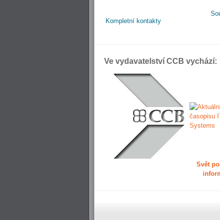
So
Kompletní kontakty
Ve vydavatelství CCB vychází:
Svět po
infor