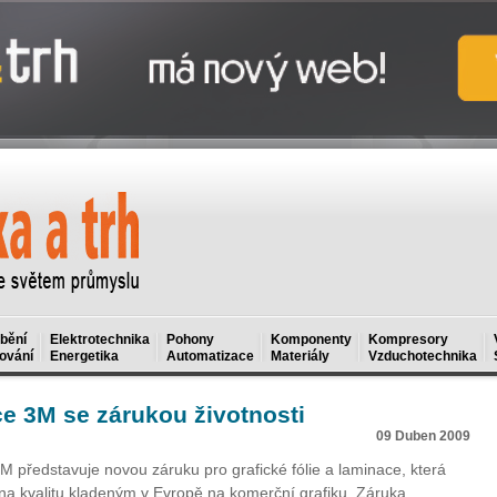
bění
Elektrotechnika
Pohony
Komponenty
Kompresory
ování
Energetika
Automatizace
Materiály
Vzduchotechnika
ce 3M se zárukou životnosti
09 Duben 2009
3M představuje novou záruku pro grafické fólie a laminace, která
a kvalitu kladeným v Evropě na komerční grafiku. Záruka