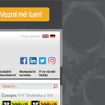
Google překladač:
Vytápění
Manipulační
IT ve výrobě
Stavebnictví
technika
Služby
Časopis
T+T Technika a Trh