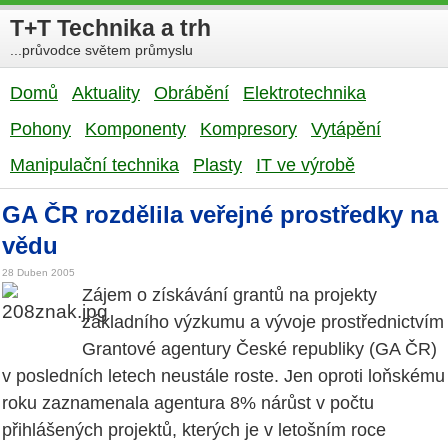
T+T Technika a trh
...průvodce světem průmyslu
Domů
Aktuality
Obrábění
Elektrotechnika
Pohony
Komponenty
Kompresory
Vytápění
Manipulační technika
Plasty
IT ve výrobě
GA ČR rozdělila veřejné prostředky na
vědu
28 Duben 2005
Zájem o získávání grantů na projekty
základního výzkumu a vývoje prostřednictvím
Grantové agentury České republiky (GA ČR)
v posledních letech neustále roste. Jen oproti loňskému
roku zaznamenala agentura 8% nárůst v počtu
přihlášených projektů, kterých je v letošním roce