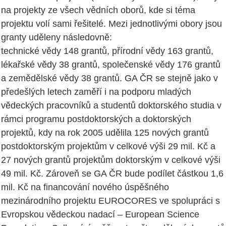
na projekty ze všech vědních oborů, kde si téma
projektu volí sami řešitelé. Mezi jednotlivými obory jsou
granty uděleny následovně:
technické vědy 148 grantů, přírodní vědy 163 grantů,
lékařské vědy 38 grantů, společenské vědy 176 grantů
a zemědělské vědy 38 grantů. GA ČR se stejně jako v
předešlých letech zaměří i na podporu mladých
vědeckých pracovníků a studentů doktorského studia v
rámci programu postdoktorských a doktorských
projektů, kdy na rok 2005 udělila 125 nových grantů
postdoktorským projektům v celkové výši 29 mil. Kč a
27 nových grantů projektům doktorským v celkové výši
49 mil. Kč. Zároveň se GA ČR bude podílet částkou 1,6
mil. Kč na financování nového úspěšného
mezinárodního projektu EUROCORES ve spolupráci s
Evropskou vědeckou nadací – European Science