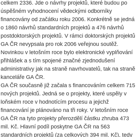
celkem 2336. Jde o návrhy projektů, které budou po
úspěšném vyhodnocení vědeckými odborníky
financovány od začátku roku 2006. Konkrétně se jedná
o 1860 návrhů standardních projektů a 476 návrhů
postdoktorských projektů. V rámci doktorských projektů
GA ČR nevypsala pro rok 2006 veřejnou soutěž.
Novinkou v letošním roce bylo elektronické vyplňování
přihlášek a s tím spojené značné zjednodušení
administrativy jak na straně navrhovatelů, tak na straně
kanceláře GA ČR.
GA ČR současně již začala s financováním celkem 715
nových projektů. Jedná se o projekty, které uspěly v
loňském roce v hodnotícím procesu a jejichž
financování je plánováno na tři roky. V letošním roce
GA ČR na tyto projekty přerozdělí částku zhruba 473
mil. Kč. Hlavní podíl poskytne GA ČR na 563
standardních projektů (za celkových 394 mil. Kč), tedy