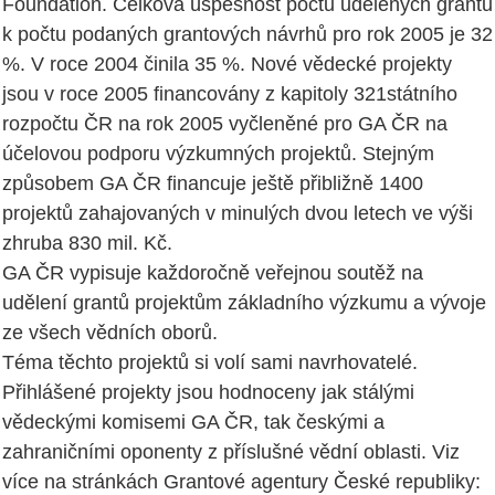
Foundation. Celková úspěšnost počtu udělených grantů
k počtu podaných grantových návrhů pro rok 2005 je 32
%. V roce 2004 činila 35 %. Nové vědecké projekty
jsou v roce 2005 financovány z kapitoly 321státního
rozpočtu ČR na rok 2005 vyčleněné pro GA ČR na
účelovou podporu výzkumných projektů. Stejným
způsobem GA ČR financuje ještě přibližně 1400
projektů zahajovaných v minulých dvou letech ve výši
zhruba 830 mil. Kč.
GA ČR vypisuje každoročně veřejnou soutěž na
udělení grantů projektům základního výzkumu a vývoje
ze všech vědních oborů.
Téma těchto projektů si volí sami navrhovatelé.
Přihlášené projekty jsou hodnoceny jak stálými
vědeckými komisemi GA ČR, tak českými a
zahraničními oponenty z příslušné vědní oblasti. Viz
více na stránkách Grantové agentury České republiky: