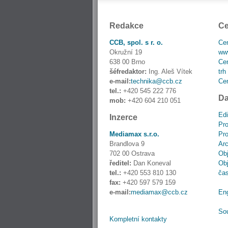
Redakce
Ce
CCB, spol. s r. o.
Cen
Okružní 19
www
638 00 Brno
Cen
šéfredaktor:
Ing. Aleš Vítek
trh
e-mail:
technika@ccb.cz
Cen
tel.:
+420 545 222 776
Da
mob:
+420 604 210 051
Edi
Inzerce
Pro
Mediamax s.r.o.
Pro
Brandlova 9
Ar
702 00 Ostrava
Obj
ředitel:
Dan Koneval
Obj
tel.:
+420 553 810 130
ča
fax:
+420 597 579 159
e-mail:
mediamax@ccb.cz
En
So
Kompletní kontakty