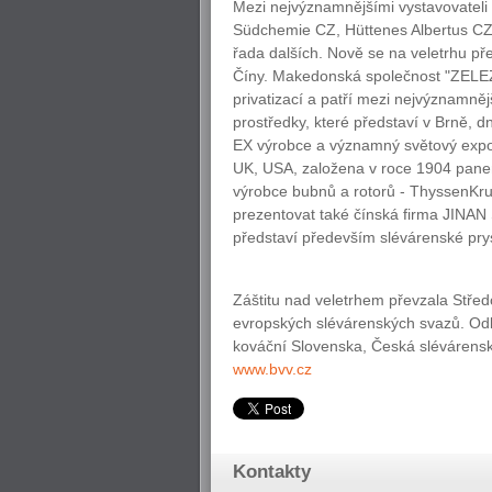
Mezi nejvýznamnějšími vystavovateli
Südchemie CZ, Hüttenes Albertus CZ,
řada dalších. Nově se na veletrhu p
Číny. Makedonská společnost "ZELEZN
privatizací a patří mezi nejvýznamnější
prostředky, které představí v Brně, 
EX výrobce a významný světový expor
UK, USA, založena v roce 1904 pane
výrobce bubnů a rotorů - ThyssenKr
prezentovat také čínská firma JI
představí především slévárenské prys
Záštitu nad veletrhem převzala Střed
evropských slévárenských svazů. Odb
kováční Slovenska, Česká slévárenská
www.bvv.cz
Kontakty