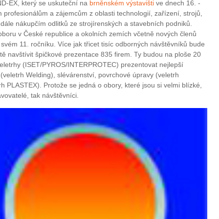
ND-EX, který se uskuteční na
brněnském výstavišti
ve dnech 16. -
profesionálům a zájemcům z oblasti technologií, zařízení, strojů,
 dále nákupčím odlitků ze strojírenských a stavebních podniků.
oboru v České republice a okolních zemích včetně nových členů
i svém 11. ročníku. Více jak třicet tisíc odborných návštěvníků bude
ě navštívit špičkové prezentace 835 firem. Ty budou na ploše 20
veletrhy (ISET/PYROS/INTERPROTEC) prezentovat nejlepší
(veletrh Welding), slévárenství, povrchové úpravy (veletrh
h PLASTEX). Protože se jedná o obory, které jsou si velmi blízké,
vovatelé, tak návštěvníci.