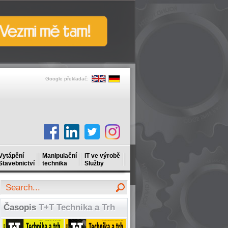
Google překladač:
Vytápění
Manipulační
IT ve výrobě
Stavebnictví
technika
Služby
Časopis
T+T Technika a Trh