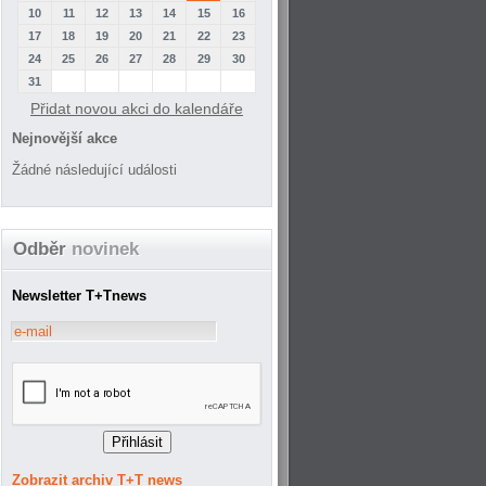
10
11
12
13
14
15
16
17
18
19
20
21
22
23
24
25
26
27
28
29
30
31
Přidat novou akci do kalendáře
Nejnovější akce
Žádné následující události
Odběr
novinek
Newsletter T+Tnews
Zobrazit archiv T+T news