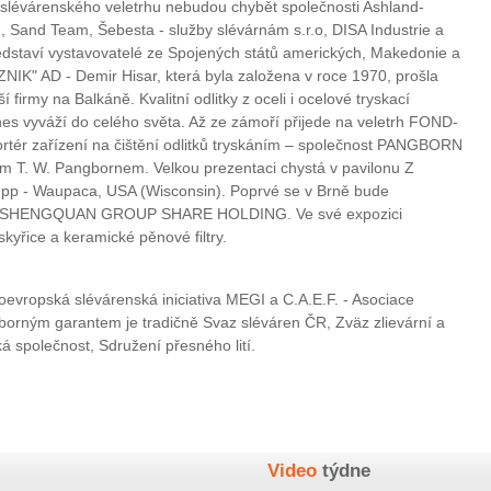
 slévárenského veletrhu nebudou chybět společnosti Ashland-
 Sand Team, Šebesta - služby slévárnám s.r.o, DISA Industrie a
ředstaví vystavovatelé ze Spojených států amerických, Makedonie a
IK" AD - Demir Hisar, která byla založena v roce 1970, prošla
 firmy na Balkáně. Kvalitní odlitky z oceli i ocelové tryskací
dnes vyváží do celého světa. Až ze zámoří přijede na veletrh FOND-
tér zařízení na čištění odlitků tryskáním – společnost PANGBORN
m T. W. Pangbornem. Velkou prezentaci chystá v pavilonu Z
upp - Waupaca, USA (Wisconsin). Poprvé se v Brně bude
NAN SHENGQUAN GROUP SHARE HOLDING. Ve své expozici
kyřice a keramické pěnové filtry.
oevropská slévárenská iniciativa MEGI a C.A.E.F. - Asociace
orným garantem je tradičně Svaz sléváren ČR, Zväz zlievární a
 společnost, Sdružení přesného lití.
Video
týdne