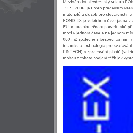
Mezinárodní slévárenský veletrh FO
19. 5. 2006, je určen především všem 
materiálů a služeb pro slévárenství a
FOND-EX je veletrhem číslo jedna v 
EU, a tuto skutečnost potvrdí také př
moci v jednom čase a na jednom míst
000 m2 společně s bezpečnostními 
techniku a technologie pro svařování 
FINTECH) a zpracování plastů (veletr
mohou z tohoto spojení těžit jak vysta