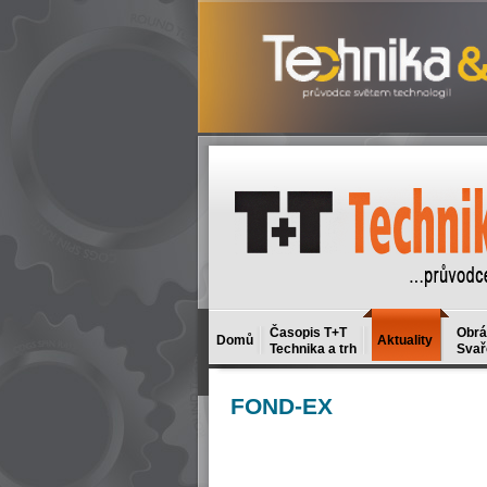
Časopis T+T
Obrá
Domů
Aktuality
Technika a trh
Svař
FOND-EX