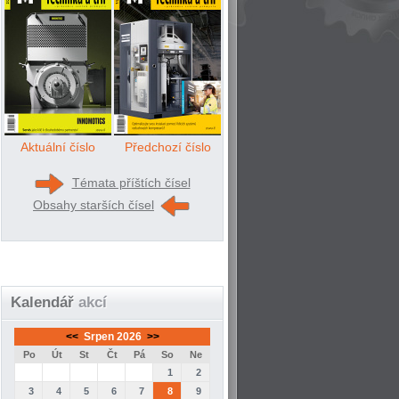
Aktuální číslo
Předchozí číslo
Témata příštích čísel
Obsahy starších čísel
Kalendář
akcí
<<
Srpen 2026
>>
Po
Út
St
Čt
Pá
So
Ne
1
2
3
4
5
6
7
8
9