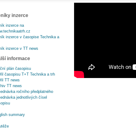
níky inzerce
ík inzerce na
.technikaatrh.cz
ík inzerce v časopise Technika a
ík inzerce v TT news
lší informace
ční plán časopisu
fil časopisu T+T Technika a trh
fil TT news
chiv TT news
ednávka ročního předplatného
ednávka jednotlivých čísel
sopisu
glish summary
utěže