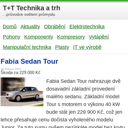
T+T Technika a trh
...průvodce světem průmyslu
Domů
Aktuality
Obrábění
Elektrotechnika
Pohony
Komponenty
Kompresory
Vytápění
Manipulační technika
Plasty
IT ve výrobě
Fabia Sedan Tour
18 Duben 2007
Škoda za 229 000 Kč
Fabia Sedan Tour nahrazuje dvě
dosavadní základní provedení
malého sedanu. Základní model
Tour s motorem o výkonu 40 kW
bude stát jen 229 900 Kč, což jen
lehce přesahuje cenu dočista vyholeného modelu
Junior. Za tuto sumu ovšem nezískáte model bez krytu