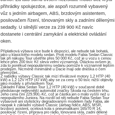
přihrádky spolujezdce, ale aspoň rozumně vybavený
vůz s jedním airbagem, ABS, brzdovým asistentem,
posilovačem řízení, tónovaným skly a zadními dělenými
sedadly. U silnější verze za 239 900 Kč navíc
dostanete i centrální zamykání a elektrické ovládání
oken.
Příplatková výbava sice bude k dispozici, ale nebude tak bohatá,
jako u klasického modelu sedan. Proti modelu Fabia Sedan Classic
tak při nákupu Tour ušetříte přes 50 000 Kč, což je u vozu s cenou
lehce přes 200 tisíc Kč sleva velmi významná. Otázkou ovšem je,
zda to poněkud nepopulárnímu sedanu pomůže k významně lepším
prodejům. Nicméně minimálně u Dacie mají ode dneška o čem
přemýšlet...
Z nabídky výbavy Classic tak mizí tříválcové motory 1,2 HTP (40
kW) a 1,2 12V HTP (47 kW) aby se za ceny o 50 tisíc nižší objevily
jako modely s přívlastkem Tour.
Základní Fabia Sedan Tour 1,2 HTP (40 kW) v současné době
představuje nejlevnější automobil značky Škoda na českém trhu.
Jeho cena činí 229.900,-Kč, což je částka jen o málo vyšší než u
nepopulárního Juniora. Na rozdíl od něj nebude Fabia Sedan Tour
výbavově ani stylisticky degradovaným modelem řady Fabia, ale
naopak k základní výbavě Classic (airbag řidiče, ABS, MSR,
brzdový asistent, ocelová kola s pneumatikami 165/70 R 14,
posilovač řízení, příprava pro rádio, tónovaná skla, zadní dělené