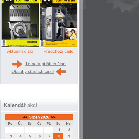
Aktuální číslo
Předchozí číslo
Témata příštích čísel
Obsahy starších čísel
Kalendář
akcí
<<
Srpen 2026
>>
Po
Út
St
Čt
Pá
So
Ne
1
2
3
4
5
6
7
8
9