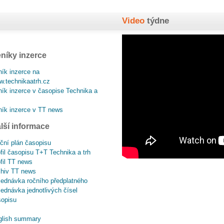
Video
týdne
níky inzerce
ík inzerce na
.technikaatrh.cz
ík inzerce v časopise Technika a
ík inzerce v TT news
lší informace
ční plán časopisu
fil časopisu T+T Technika a trh
fil TT news
chiv TT news
ednávka ročního předplatného
ednávka jednotlivých čísel
sopisu
glish summary