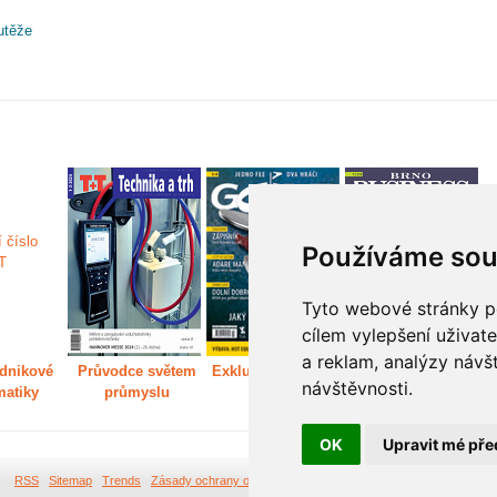
utěže
Používáme sou
Tyto webové stránky po
cílem vylepšení uživat
a reklam, analýzy návš
dnikové
Průvodce světem
Exkluzivně světem
Děláme Brno větší
P
návštěvnosti.
matiky
průmyslu
golfu
m
OK
Upravit mé pře
RSS
Sitemap
Trends
Zásady ochrany osobních údajů
Tvorba webových stránek Br