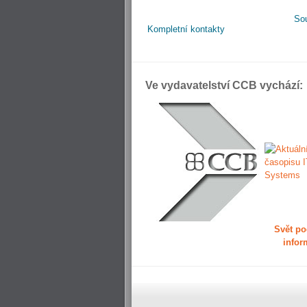
So
Kompletní kontakty
Ve vydavatelství CCB vychází:
Svět po
infor