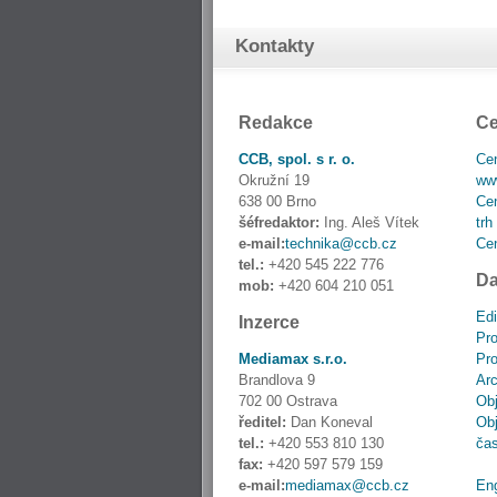
Kontakty
Redakce
Ce
CCB, spol. s r. o.
Cen
Okružní 19
www
638 00 Brno
Cen
šéfredaktor:
Ing. Aleš Vítek
trh
e-mail:
technika@ccb.cz
Cen
tel.:
+420 545 222 776
Da
mob:
+420 604 210 051
Edi
Inzerce
Pro
Mediamax s.r.o.
Pro
Brandlova 9
Ar
702 00 Ostrava
Obj
ředitel:
Dan Koneval
Obj
tel.:
+420 553 810 130
ča
fax:
+420 597 579 159
e-mail:
mediamax@ccb.cz
En