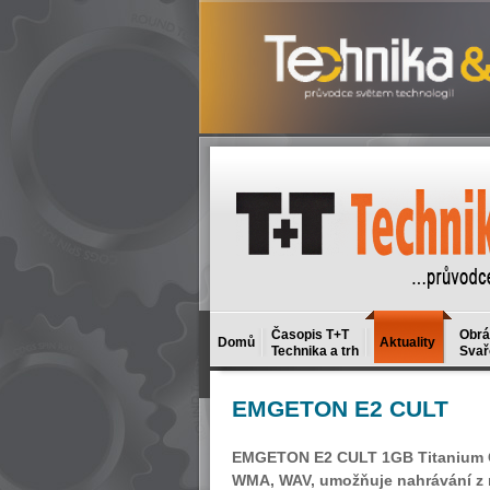
Časopis T+T
Obrá
Domů
Aktuality
Technika a trh
Svař
EMGETON
E2 CULT
EMGETON E2 CULT 1GB Titanium Gre
WMA, WAV, umožňuje nahrávání z r