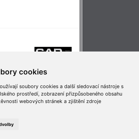
bory cookies
užívají soubory cookies a další sledovací nástroje s
elského prostředí, zobrazení přizpůsobeného obsahu
těvnosti webových stránek a zjištění zdroje
říjemné cestování
Technologie pro
ěstskou dopravou
inovaci
dvolby
no
- Webservis © 2023. Všechna práva vyhrazena.