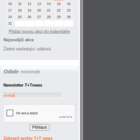
10
11
12
13
14
15
16
17
18
19
20
21
22
23
24
25
26
27
28
29
30
31
Přidat novou akci do kalendáře
Nejnovější akce
Žádné následující události
Odběr
novinek
Newsletter T+Tnews
Zobrazit archiv T+T news