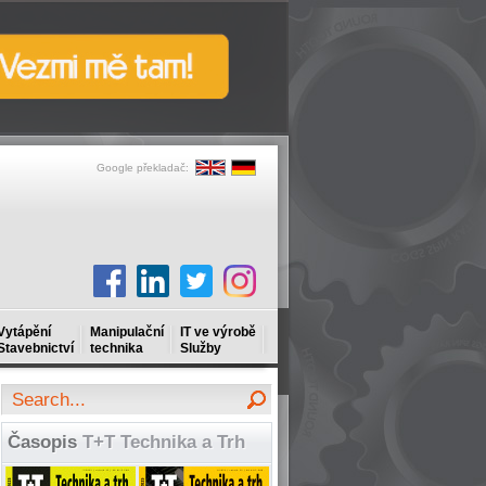
Google překladač:
Vytápění
Manipulační
IT ve výrobě
Stavebnictví
technika
Služby
Časopis
T+T Technika a Trh