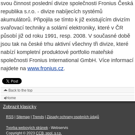
svou činnost poslední divize společnosti Fronius Česká
republika s.r.o. - divize nabíjecích systémů
akumulátorů. Připojila se tímto k již existujícím divizím
svařovací techniky a solární elektroniky, které v ČR
působí již od roku 1991, resp. 2008. V současné době
jsou tak na české trhu aktivní všechny tři divize, které
nabízí kompletní produktové portfolio mateřské
společnosti Fronius International GmbH. Více informací
najdete na
www.fronius.cz
.
Back to the top
Home
Zobrazit klasicky
RSS
|
Sitemap
|
Trends
|
Zásady ochrany osobních údajů
Tvorba webových stránek
- Webservis
Copyright © 2023
CCB, spol. s r.o.