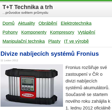
T+T Technika a trh
...průvodce světem průmyslu
Domů
Aktuality
Obrábění
Elektrotechnika
Pohony
Komponenty
Kompresory
Vytápění
Manipulační technika
Plasty
IT ve výrobě
Divize nabíjecích systémů Fronius
11 Leden 2012
Fronius rozšiřuje své
zastoupení v ČR o
divizi nabíjecích
systémů akumulátorů.
Současně se startem
nového roku zahájila k
1. lednu 2012 oficiálně