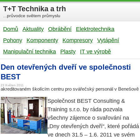
T+T Technika a trh
...průvodce světem průmyslu
Domů
Aktuality
Obrábění
Elektrotechnika
Pohony
Komponenty
Kompresory
Vytápění
Manipulační technika
Plasty
IT ve výrobě
Den otevřených dveří ve společnosti
BEST
23 Květen 2011
akreditovaném školícím centru pro svářečský personál v Benešově
Společnost BEST Consulting &
Training s.r.o. by ráda pozvala
všechny zájemce o svařování na
„Dny otevřených dveří“, které pořádá
ve dnech 31.5 – 1.6. 2011 ve svém