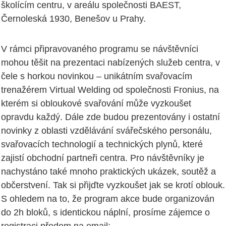
školícím centru, v areálu společnosti BAEST,
Černoleská 1930, Benešov u Prahy.
V rámci připravovaného programu se návštěvníci
mohou těšit na prezentaci nabízených služeb centra, v
čele s horkou novinkou – unikátním svařovacím
trenažérem Virtual Welding od společnosti Fronius, na
kterém si obloukové svařování může vyzkoušet
opravdu každý. Dále zde budou prezentovány i ostatní
novinky z oblasti vzdělávání svářečského personálu,
svařovacích technologií a technických plynů, které
zajistí obchodní partneři centra. Pro návštěvníky je
nachystáno také mnoho praktických ukázek, soutěž a
občerstvení. Tak si přijďte vyzkoušet jak se krotí oblouk.
S ohledem na to, že program akce bude organizován
do 2h bloků, s identickou náplní, prosíme zájemce o
registraci předem na email: