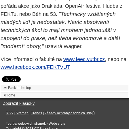
pořádá akce jako Drakiáda, OpenAir festival Hudba z
"Technicky vzdělaných
FEKTu, nebo Běh na 53.
mladých lidí je nedostatek. Navíc absolventi
technických škol to mají mnohem jednodušší v
zapojení do praxe, než třeba ekonomové a další
"moderní" obory,"
uzavírá Wagner.
Více informací o fakultě na
www.feec.vutbr.cz
, nebo na
www.facebook.com/FEKTVUT
Back to the top
Home
Zobrazit klasicky
RSS
|
Sitemap
|
Trends
|
Zásady ochrany osobních údajů
Tvorba webových stránek
- Webservis
Copyright © 2023
CCB, spol. s r.o.