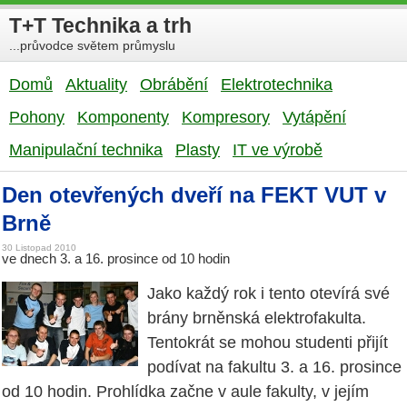
T+T Technika a trh
...průvodce světem průmyslu
Domů
Aktuality
Obrábění
Elektrotechnika
Pohony
Komponenty
Kompresory
Vytápění
Manipulační technika
Plasty
IT ve výrobě
Den otevřených dveří na FEKT VUT v
Brně
30 Listopad 2010
ve dnech 3. a 16. prosince od 10 hodin
Jako každý rok i tento otevírá své
brány brněnská elektrofakulta.
Tentokrát se mohou studenti přijít
podívat na fakultu 3. a 16. prosince
od 10 hodin. Prohlídka začne v aule fakulty, v jejím