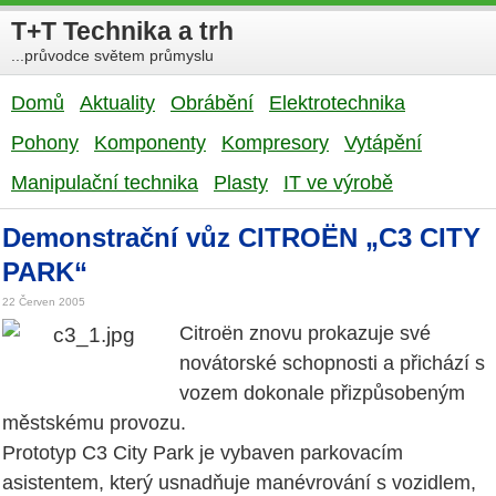
T+T Technika a trh
...průvodce světem průmyslu
Domů
Aktuality
Obrábění
Elektrotechnika
Pohony
Komponenty
Kompresory
Vytápění
Manipulační technika
Plasty
IT ve výrobě
Demonstrační vůz CITROËN „C3 CITY
PARK“
22 Červen 2005
Citroën znovu prokazuje své
novátorské schopnosti a přichází s
vozem dokonale přizpůsobeným
městskému provozu.
Prototyp C3 City Park je vybaven parkovacím
asistentem, který usnadňuje manévrování s vozidlem,