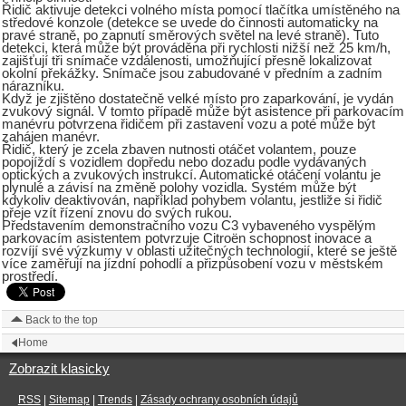
Řidič aktivuje detekci volného místa pomocí tlačítka umístěného na
středové konzole (detekce se uvede do činnosti automaticky na
pravé straně, po zapnutí směrových světel na levé straně). Tuto
detekci, která může být prováděna při rychlosti nižší než 25 km/h,
zajišťují tři snímače vzdálenosti, umožňující přesně lokalizovat
okolní překážky. Snímače jsou zabudované v předním a zadním
nárazníku.
Když je zjištěno dostatečně velké místo pro zaparkování, je vydán
zvukový signál. V tomto případě může být asistence při parkovacím
manévru potvrzena řidičem při zastavení vozu a poté může být
zahájen manévr.
Řidič, který je zcela zbaven nutnosti otáčet volantem, pouze
popojíždí s vozidlem dopředu nebo dozadu podle vydávaných
optických a zvukových instrukcí. Automatické otáčení volantu je
plynulé a závisí na změně polohy vozidla. Systém může být
kdykoliv deaktivován, například pohybem volantu, jestliže si řidič
přeje vzít řízení znovu do svých rukou.
Představením demonstračního vozu C3 vybaveného vyspělým
parkovacím asistentem potvrzuje Citroën schopnost inovace a
rozvíjí své výzkumy v oblasti užitečných technologií, které se ještě
více zaměřují na jízdní pohodlí a přizpůsobení vozu v městském
prostředí.
Back to the top
Home
Zobrazit klasicky
RSS
|
Sitemap
|
Trends
|
Zásady ochrany osobních údajů