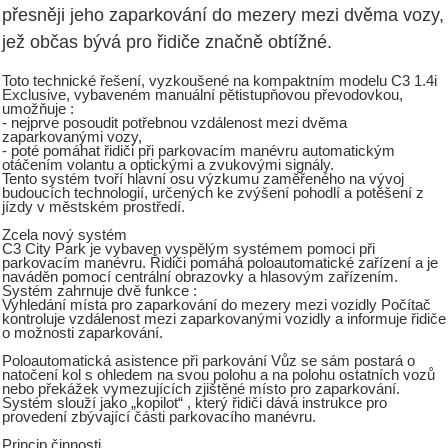
přesněji jeho zaparkování do mezery mezi dvěma vozy,
jež občas bývá pro řidiče značně obtížné.
Toto technické řešení, vyzkoušené na kompaktním modelu C3 1.4i
Exclusive, vybaveném manuální pětistupňovou převodovkou,
umožňuje :
- nejprve posoudit potřebnou vzdálenost mezi dvěma
zaparkovanými vozy,
- poté pomáhat řidiči při parkovacím manévru automatickým
otáčením volantu a optickými a zvukovými signály.
Tento systém tvoří hlavní osu výzkumu zaměřeného na vývoj
budoucích technologií, určených ke zvýšení pohodlí a potěšení z
jízdy v městském prostředí.
Zcela nový systém
C3 City Park je vybaven vyspělým systémem pomoci při
parkovacím manévru. Řidiči pomáhá poloautomatické zařízení a je
naváděn pomocí centrální obrazovky a hlasovým zařízením.
Systém zahrnuje dvě funkce :
Vyhledání místa pro zaparkování do mezery mezi vozidly Počítač
kontroluje vzdálenost mezi zaparkovanými vozidly a informuje řidiče
o možnosti zaparkování.
Poloautomatická asistence při parkování Vůz se sám postará o
natočení kol s ohledem na svou polohu a na polohu ostatních vozů
nebo překážek vymezujících zjištěné místo pro zaparkování.
Systém slouží jako „kopilot“ , který řidiči dává instrukce pro
provedení zbývající části parkovacího manévru.
Princip činnosti