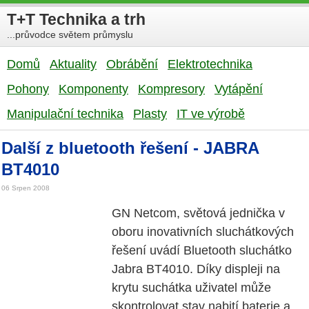
T+T Technika a trh
...průvodce světem průmyslu
Domů
Aktuality
Obrábění
Elektrotechnika
Pohony
Komponenty
Kompresory
Vytápění
Manipulační technika
Plasty
IT ve výrobě
Další z bluetooth řešení - JABRA
BT4010
06 Srpen 2008
GN Netcom, světová jednička v
oboru inovativních sluchátkových
řešení uvádí Bluetooth sluchátko
Jabra BT4010. Díky displeji na
krytu suchátka uživatel může
skontrolovat stav nabití baterie a