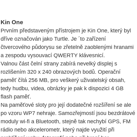
Kin One
Prvním představeným přístrojem je Kin One, který byl
dříve označován jako Turtle. Je ´to zařízení
čtvercového půdorysu se zřetelně zaoblenými hranami
a zespodu vysouvací QWERTY klávesnicí.
Valnou část čelní strany zabírá nevelký displej s
rozlišením 320 x 240 obrazových bodů. Operační
paměť čítá 256 MB, pro veškerý uživatelský obsah,
tedy hudbu, videa, obrázky je pak k dispozici 4 GB
flash paměť.
Na paměťové sloty pro její dodatečné rozšíření se ale
po vzoru WP7 nehraje. Samozřejmostí jsou bezdrátové
moduly wi-fi a Bluetooth, stejně tak nechybí GPS, FM
rádio nebo akcelerometr, který najde využití při