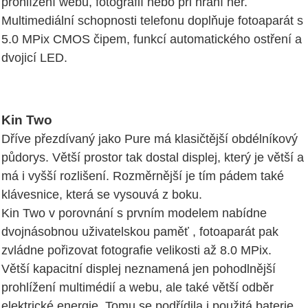
prohlížení webu, fotografií nebo při hraní her.
Multimediální schopnosti telefonu doplňuje fotoaparát s
5.0 MPix CMOS čipem, funkcí automatického ostření a
dvojicí LED.
Kin Two
Dříve přezdívaný jako Pure má klasičtější obdélníkový
půdorys. Větší prostor tak dostal displej, který je větší a
má i vyšší rozlišení. Rozměrnější je tím pádem také
klávesnice, která se vysouvá z boku.
Kin Two v porovnání s prvním modelem nabídne
dvojnásobnou uživatelskou paměť , fotoaparát pak
zvládne pořizovat fotografie velikosti až 8.0 MPix.
Větší kapacitní displej neznamená jen pohodlnější
prohlížení multimédií a webu, ale také větší odběr
elektrické energie. Tomu se podřídila i použitá baterie