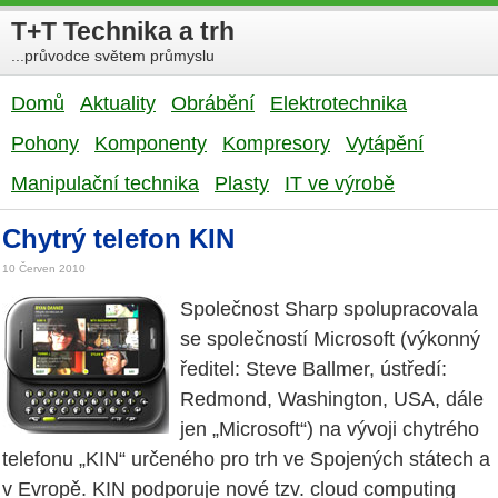
T+T Technika a trh
...průvodce světem průmyslu
Domů
Aktuality
Obrábění
Elektrotechnika
Pohony
Komponenty
Kompresory
Vytápění
Manipulační technika
Plasty
IT ve výrobě
Chytrý telefon KIN
10 Červen 2010
Společnost Sharp spolupracovala
se společností Microsoft (výkonný
ředitel: Steve Ballmer, ústředí:
Redmond, Washington, USA, dále
jen „Microsoft“) na vývoji chytrého
telefonu „KIN“ určeného pro trh ve Spojených státech a
v Evropě. KIN podporuje nové tzv. cloud computing