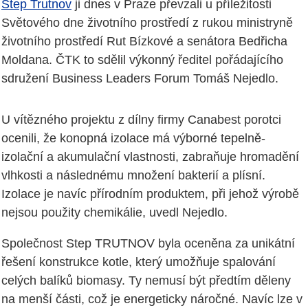
Step Trutnov
ji dnes v Praze převzali u příležitosti
Světového dne životního prostředí z rukou ministryně
životního prostředí Rut Bízkové a senátora Bedřicha
Moldana. ČTK to sdělil výkonný ředitel pořádajícího
sdružení Business Leaders Forum Tomáš Nejedlo.
U vítězného projektu z dílny firmy Canabest porotci
ocenili, že konopná izolace má výborné tepelně-
izolační a akumulační vlastnosti, zabraňuje hromadění
vlhkosti a následnému množení bakterií a plísní.
Izolace je navíc přírodním produktem, při jehož výrobě
nejsou použity chemikálie, uvedl Nejedlo.
Společnost Step TRUTNOV byla oceněna za unikátní
řešení konstrukce kotle, který umožňuje spalování
celých balíků biomasy. Ty nemusí být předtím děleny
na menší části, což je energeticky náročné. Navíc lze v