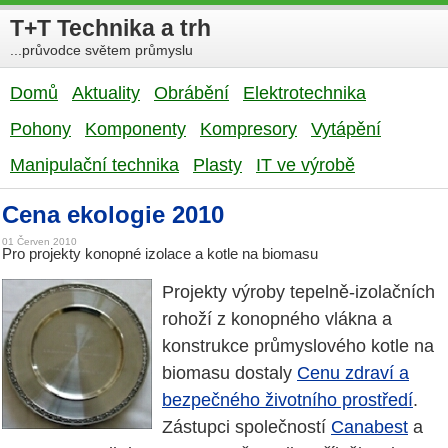
T+T Technika a trh
...průvodce světem průmyslu
Domů
Aktuality
Obrábění
Elektrotechnika
Pohony
Komponenty
Kompresory
Vytápění
Manipulační technika
Plasty
IT ve výrobě
Cena ekologie 2010
01 Červen 2010
Pro projekty konopné izolace a kotle na biomasu
Projekty výroby tepelně-izolačních
rohoží z konopného vlákna a
konstrukce průmyslového kotle na
biomasu dostaly
Cenu zdraví a
bezpečného životního prostředí
.
Zástupci společností
Canabest
a