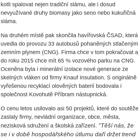
kotli spalovat nejen tradiční slámu, ale i dosud
nevyužívané druhy biomasy jako seno nebo kukuřičná
sláma.
Na druhém místě pak skončila havířovská ČSAD, která
uvedla do provozu 33 autobusů pohaněných stlačeným
zemním plynem (CNG). Firma chce v tom pokračovat a
do roku 2015 chce mít 65 % vozového parku na CNG.
Oceněna byla i minerální izolace nové generace ze
skelných vláken od firmy Knauf Insulation. S originálně
vyřešenou recyklací olověných baterií bodovala i
společnost Kovohutě Příbram nástupnická.
O cenu letos usilovalo asi 50 projektů, které do soutěže
zaslaly firmy, nevládní organizace, obce, města,
"Těší nás, že
nezisková sdružení a školská zařízení.
se i v době hospodářského útlumu daří držet trend